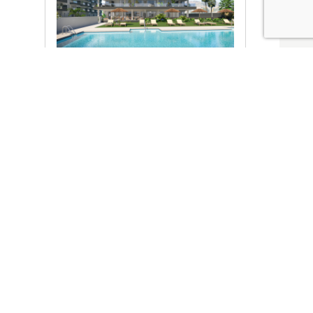
Ver promociones
Locales y garajes pensados
pensados para ti