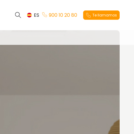
ES
900 10 20 80
Te llamamos