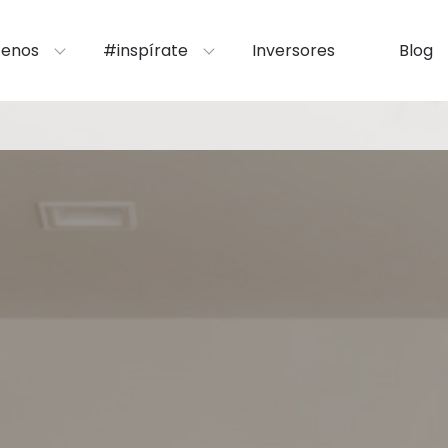
enos
#inspírate
Inversores
Blog