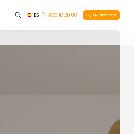
ES
900 10 20 80
Te llamamos