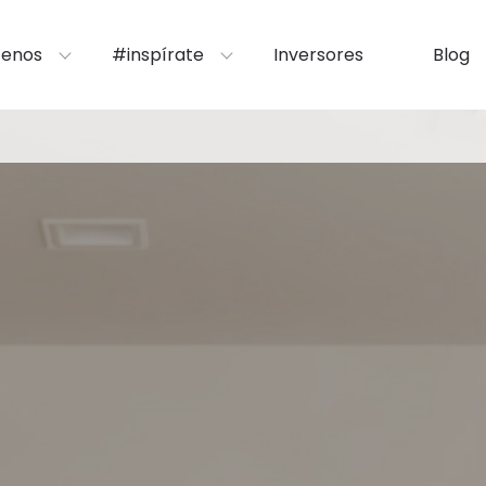
enos
#inspírate
Inversores
Blog