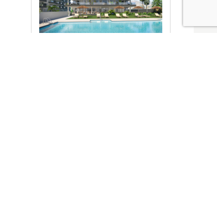
Ver promociones
Locales y garajes pensados
pensados para ti