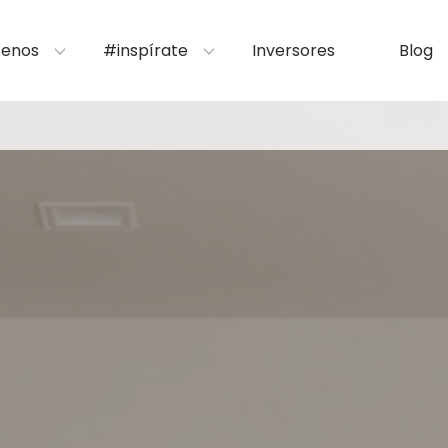
enos
#inspírate
Inversores
Blog