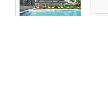
Ver promociones
Locales y garajes pensados
pensados para ti