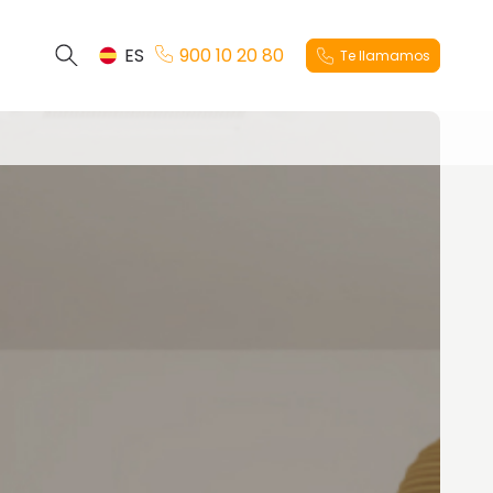
ES
900 10 20 80
Te llamamos