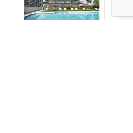
Ver promociones
Locales y garajes pensados
pensados para ti