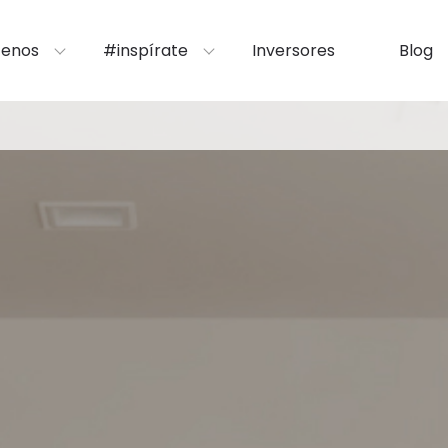
enos
#inspírate
Inversores
Blog