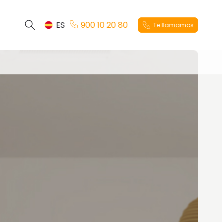
ES
900 10 20 80
Te llamamos