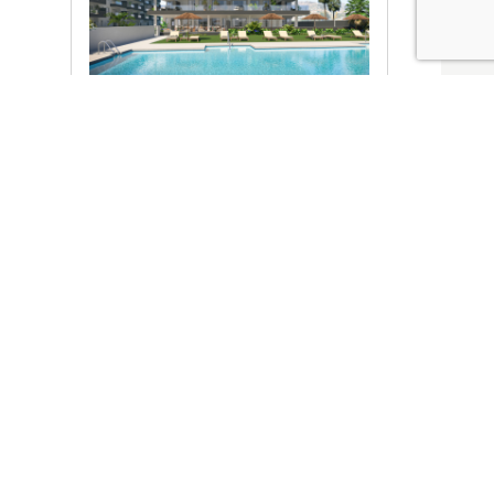
Ver promociones
Locales y garajes pensados
pensados para ti