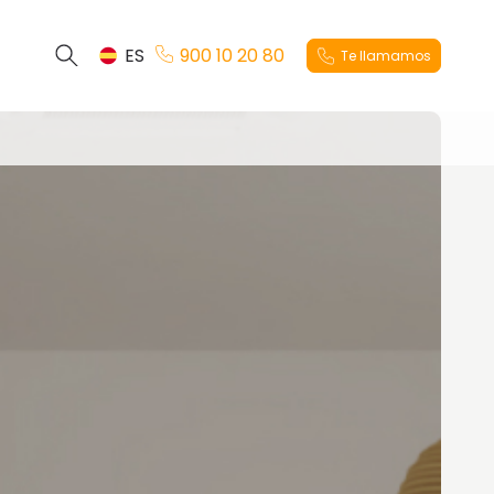
ES
900 10 20 80
Te llamamos