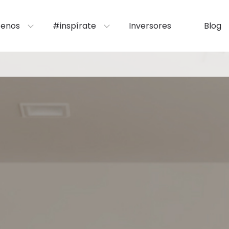
enos
#inspírate
Inversores
Blog