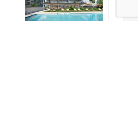
Ver promociones
Locales y garajes pensados
pensados para ti