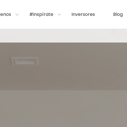
enos
#inspírate
Inversores
Blog