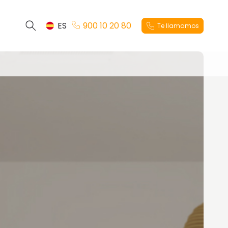
ES
900 10 20 80
Te llamamos