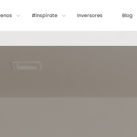
enos
#inspírate
Inversores
Blog