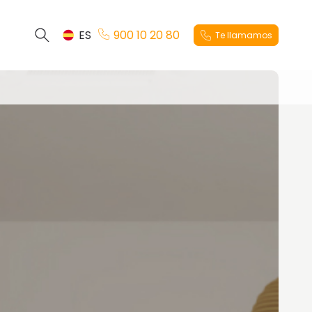
ES
900 10 20 80
Te llamamos