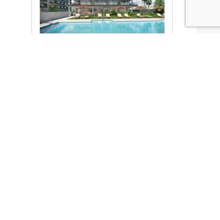
Ver promociones
Locales y garajes pensados
pensados para ti