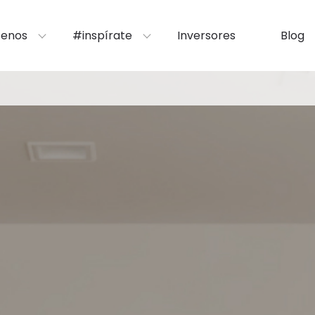
enos
#inspírate
Inversores
Blog