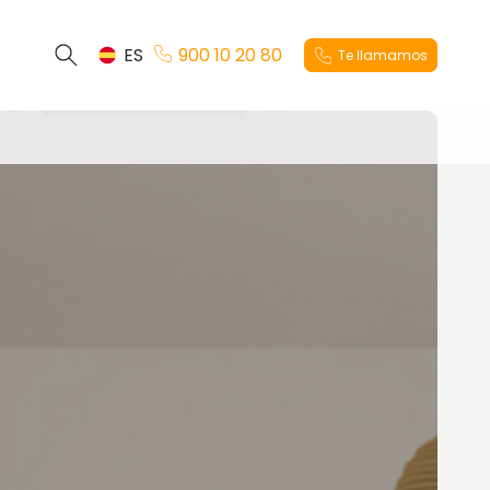
ES
900 10 20 80
Te llamamos