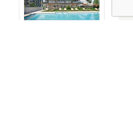
Ver promociones
Locales y garajes pensados
pensados para ti