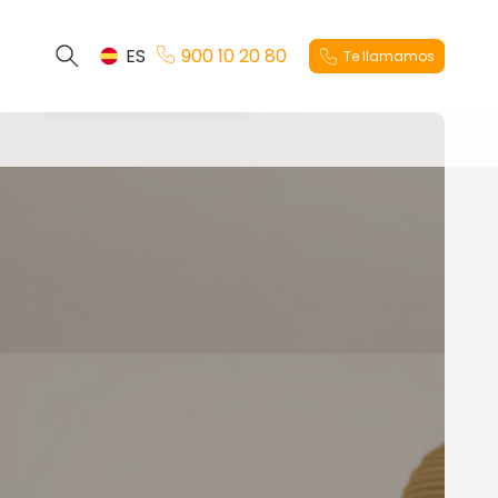
ES
900 10 20 80
Te llamamos