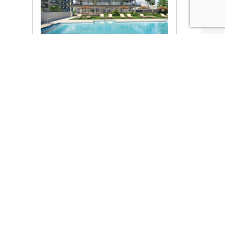
Ver promociones
Locales y garajes pensados
pensados para ti