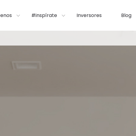
enos
#inspírate
Inversores
Blog