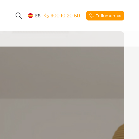
ES
900 10 20 80
Te llamamos