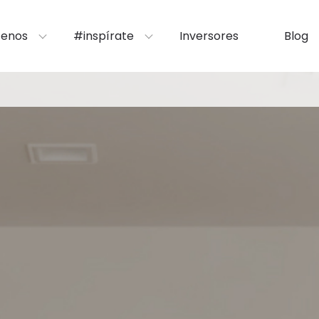
enos
#inspírate
Inversores
Blog