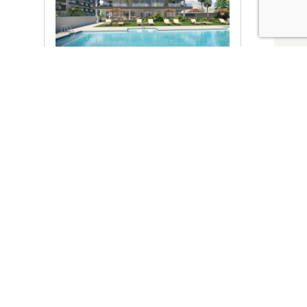
Ver promociones
Locales y garajes pensados
pensados para ti