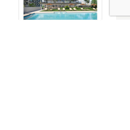
Ver promociones
Locales y garajes pensados
pensados para ti