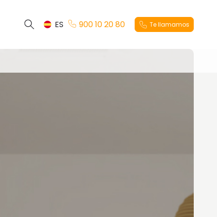
ES
900 10 20 80
Te llamamos