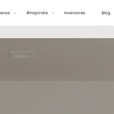
enos
#inspírate
Inversores
Blog