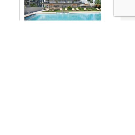
Ver promociones
Locales y garajes pensados
pensados para ti