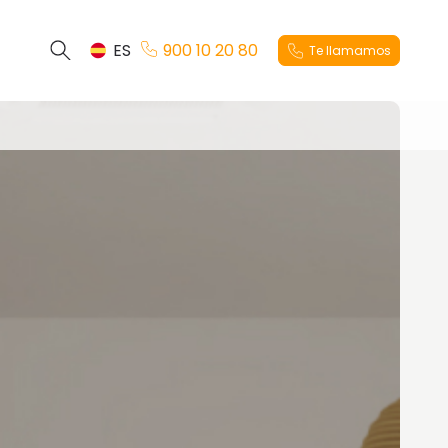
ES
900 10 20 80
Te llamamos