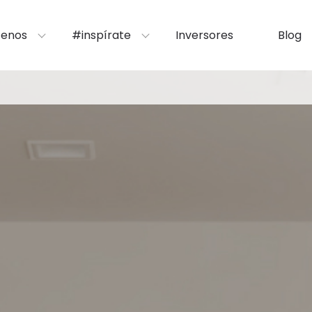
enos
#inspírate
Inversores
Blog