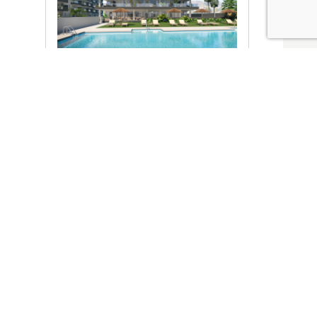
Ver promociones
Locales y garajes pensados
pensados para ti