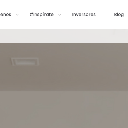
enos
#inspírate
Inversores
Blog