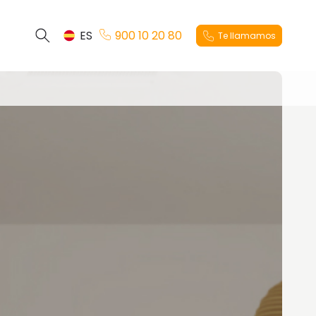
ES
900 10 20 80
Te llamamos