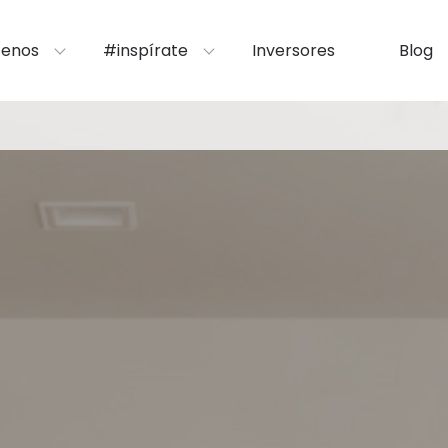
enos
#inspírate
Inversores
Blog