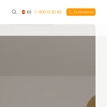
ES
900 10 20 80
Te llamamos