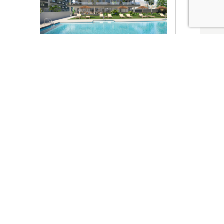
Ver promociones
Locales y garajes pensados
pensados para ti