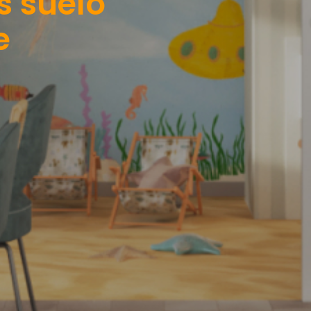
s suelo
e