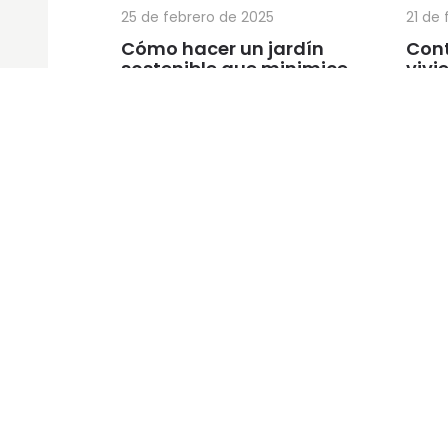
25 de febrero de 2025
21 de
Cómo hacer un jardín
Cont
sostenible que minimice
vivi
tus facturas de casa
Todo
sabe
Págin