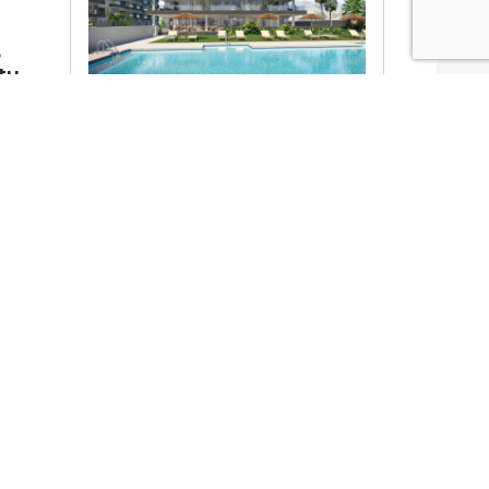
8
tu
eza
Ver promociones
Locales y garajes pensados
pensados para ti