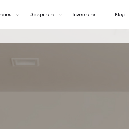
enos
#inspírate
Inversores
Blog