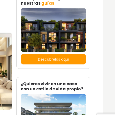
nuestras
guías
Descúbrelas aquí
¿Quieres vivir en una casa
con un estilo de vida propio?