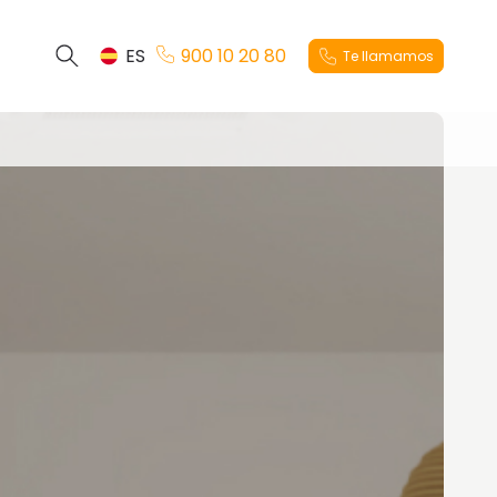
ES
900 10 20 80
Te llamamos