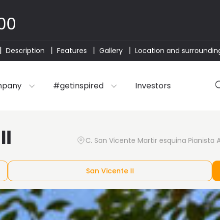
00
Description
Features
Gallery
Location and surroundin
mpany
#getinspired
Investors
II
C. San Vicente Martir esquina Pianista 
San Vicente II