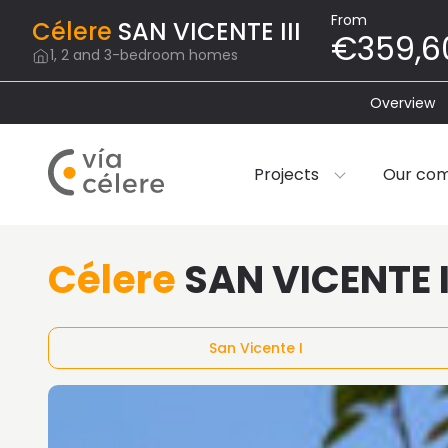
From
Célere
SAN VICENTE III
€359,6
1, 2 and 3-bedroom homes
Overview
Projects
Our co
Célere
SAN VICENTE I
San Vicente I