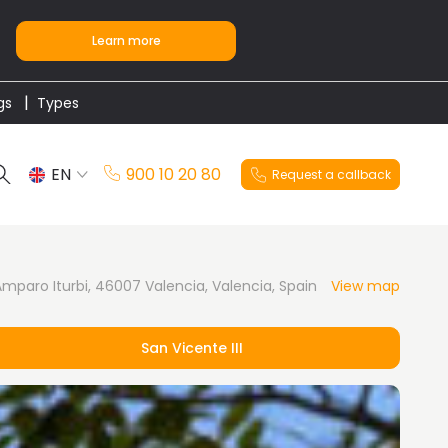
Learn more
gs
Types
EN
900 10 20 80
Request a callback
ES
Amparo Iturbi, 46007 Valencia, Valencia, Spain
View map
San Vicente III