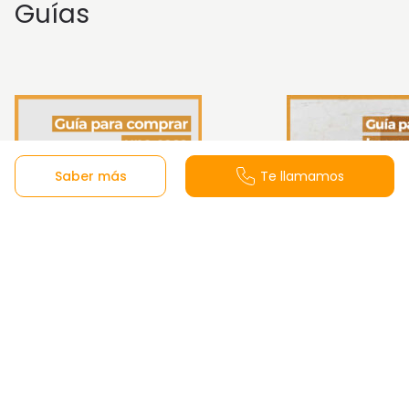
Guías
Saber más
Te llamamos
Guía para comprar una
Guía de cómo h
vivienda
mudanza