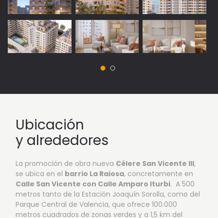
Ubicación
y alrededores
La promoción de obra nueva
Célere San Vicente III
,
se ubica en el
barrio La Raiosa
, concretamente en
Calle San Vicente con Calle Amparo Iturbi
. A 500
metros tanto de la Estación Joaquín Sorolla, como del
Parque Central de Valencia, que ofrece 100.000
metros cuadrados de zonas verdes y a 1,5 km del