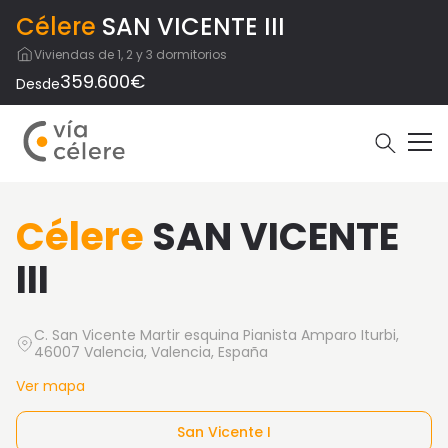
Célere
SAN VICENTE III
Viviendas de 1, 2 y 3 dormitorios
359.600€
Desde
Célere
SAN VICENTE
III
C. San Vicente Martir esquina Pianista Amparo Iturbi,
46007 Valencia, Valencia, España
Ver mapa
San Vicente I