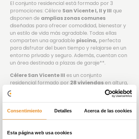
El conjunto residencial está formado por 3
promociones: Célere
San Vicente I, II y III
que
disponen de
amplias zonas comunes
diseñadas para ofrecer comodidad, bienestar y
un estilo de vida más agradable. Todas ellas
comparten una agradable
piscina,
perfecta
para disfrutar del buen tiempo y relajarse en un
entorno privado y seguro. Además, cuentan con
un área destinada a plazas de garaje**.
Célere San Vicente III
es un conjunto
residencial formado por
28 viviendas
en altura,
de
1, 2 y 3 dormitorios
, distribuidas en un único
portal. Las viviendas cuentan con terraza, un
espacio pensado para ampliar las posibilidades
Consentimiento
Detalles
Acerca de las cookies
de tu hogar y disfrutar del exterior sin renunciar
a la comodidad.
Además de los espacios compartidos, dispone
Esta página web usa cookies