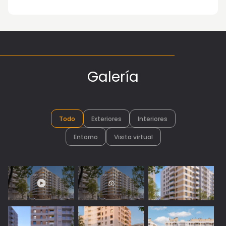
Galería
Todo
Exteriores
Interiores
Entorno
Visita virtual