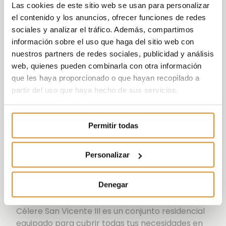
de
cuartos para bicicletas
, perfecto para
Las cookies de este sitio web se usan para personalizar
quienes apuestan por una movilidad sostenible,
el contenido y los anuncios, ofrecer funciones de redes
una moderna
sala coworking
equipada para
sociales y analizar el tráfico. Además, compartimos
facilitar el teletrabajo y las reuniones en un
información sobre el uso que haga del sitio web con
entorno tranquilo y funcional y el
espacio fit
nuestros partners de redes sociales, publicidad y análisis
que permite entrenar sin salir de casa. En
web, quienes pueden combinarla con otra información
conjunto, todas estas instalaciones están
que les haya proporcionado o que hayan recopilado a
diseñadas para optimizar tu tiempo libre y
partir del uso que haya hecho de sus servicios.
acompañarte en un día a día más práctico,
dinámico y lleno de comodidad.
Permitir todas
En Vía Célere apostamos por innovar e
implantar sistemas cada vez más eficientes,
consiguiendo edificios sostenibles y
Personalizar
comprometidos con el medio ambiente, la
promoción dispone de
calificación energética
Denegar
A
.
Célere San Vicente III es un conjunto residencial
equipado para cubrir todas tus necesidades en