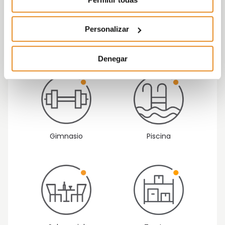
Personalizar
Calificación
Garaje
energética B
Denegar
Gimnasio
Piscina