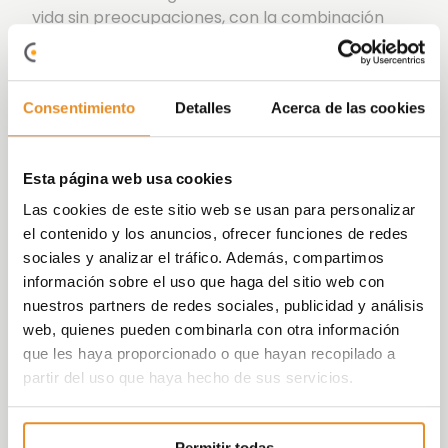
vida sin preocupaciones, con la combinación
perfecta entre
zonas comunes, lugar
tranquilo y desarrollo urbano.
Hemos cuidado hasta el último detalle, donde la
Consentimiento
Detalles
Acerca de las cookies
calidad y el diseño de vanguardia le dan a esta
promoción un espíritu propio inigualable.
Célere
Duna Beach III
cuenta con una
Calificación
Esta página web usa cookies
Energética B
, lo que supone un ahorro
Las cookies de este sitio web se usan para personalizar
energético y económico para que puedas vivir
el contenido y los anuncios, ofrecer funciones de redes
tu vida de una manera cómoda y fácil.
sociales y analizar el tráfico. Además, compartimos
información sobre el uso que haga del sitio web con
Célere Duna Beach III
son casas que
nuestros partners de redes sociales, publicidad y análisis
construyen tu futuro.
web, quienes pueden combinarla con otra información
que les haya proporcionado o que hayan recopilado a
partir del uso que haya hecho de sus servicios.
Permitir todas