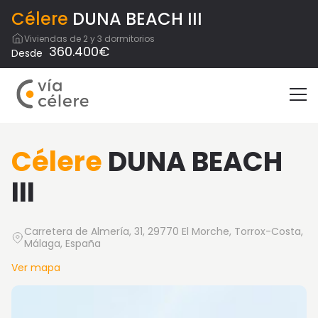
Célere
DUNA BEACH III
Viviendas de 2 y 3 dormitorios
360.400€
Desde
Célere
DUNA BEACH
III
Carretera de Almería, 31, 29770 El Morche, Torrox-Costa,
Málaga, España
Ver mapa