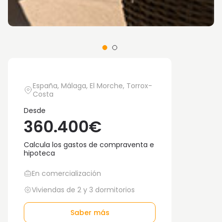
España, Málaga, El Morche, Torrox-
Costa
Desde
360.400€
Calcula los gastos de compraventa e
hipoteca
En comercialización
Viviendas de 2 y 3 dormitorios
Saber más