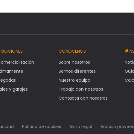
OMOCIONES
CONÓCENOS
#IN
comercialización
Sobre nosotros
Noti
óximamente
Somos diferentes
Guí
regadas
Nuestro equipo
Calc
ales y garajes
Trabaja con nosotros
Contacta con nosotros
vacidad
Política de cookies
Aviso Legal
Acceso proveed