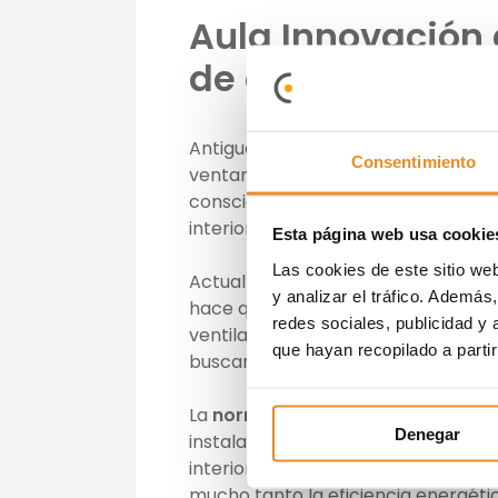
Aula Innovación 
de doble flujo
Antiguamente las viviendas se venti
Consentimiento
ventanas que no cerraban bien, hol
consciente abriendo las ventanas p
interior.
Esta página web usa cookie
Las cookies de este sitio we
Actualmente la mejora en la calidad 
y analizar el tráfico. Ademá
hace que las casas tengan una may
redes sociales, publicidad y
ventilación para garantizar la calid
que hayan recopilado a parti
buscando una mejora de la eficienc
La
normativa española (CTE-DB-
Denegar
instalar unos sistemas de ventilaci
interior, lo que implica una entrada
mucho tanto la eficiencia energética 