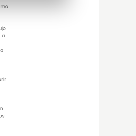
como
ujo
) a
ra
rir
ón
os