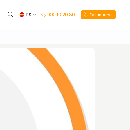
ES
900 10 20 80
Te llamamos
EN