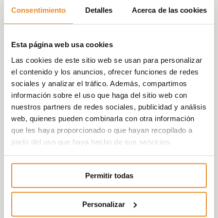
de la urbanización.
Consentimiento
Detalles
Acerca de las cookies
Las piezas en relieve que representan los
distintos edificios y partes de la
Esta página web usa cookies
construcción están fabricadas con plástico
semitransparente impreso en tres
Las cookies de este sitio web se usan para personalizar
dimensiones. Cada zona se ilumina y
el contenido y los anuncios, ofrecer funciones de redes
aparece directamente en el monitor una
sociales y analizar el tráfico. Además, compartimos
imagen hiperrealista de su interior o
información sobre el uso que haga del sitio web con
cualquier otra imagen que represente esa
nuestros partners de redes sociales, publicidad y análisis
parte del proyecto. También ofrece una
web, quienes pueden combinarla con otra información
infografía en 3D integrada a la perfección
que les haya proporcionado o que hayan recopilado a
con el modelo en relieve.
partir del uso que haya hecho de sus servicios.
En definitiva, con esta herramienta lo que se
Permitir todas
trata es de hacer una
visita virtual que
permite observar simultáneamente el
interior y el exterior del inmueble.
Personalizar