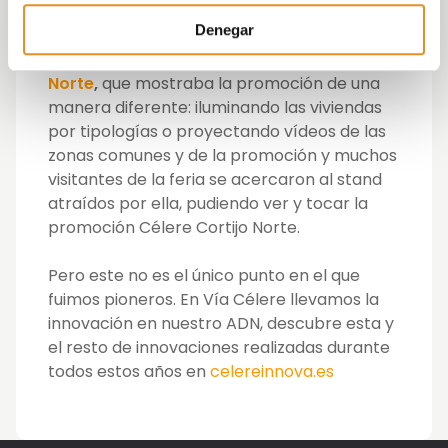
En la edición del
Salón Inmobiliario de 2018
Denegar
Vía Célere llevo a su stand la maqueta
interactiva de la
promoción Célere Cortijo
Norte
,
que mostraba la promoción de una
manera diferente: iluminando las viviendas
por tipologías o proyectando vídeos de las
zonas comunes y de la promoción y muchos
visitantes de la feria se acercaron al stand
atraídos por ella, pudiendo ver y tocar la
promoción Célere Cortijo Norte.
Pero este no es el único punto en el que
fuimos pioneros. En Vía Célere llevamos la
innovación en nuestro ADN, descubre esta y
el resto de innovaciones realizadas durante
todos estos años en
celereinnova.es