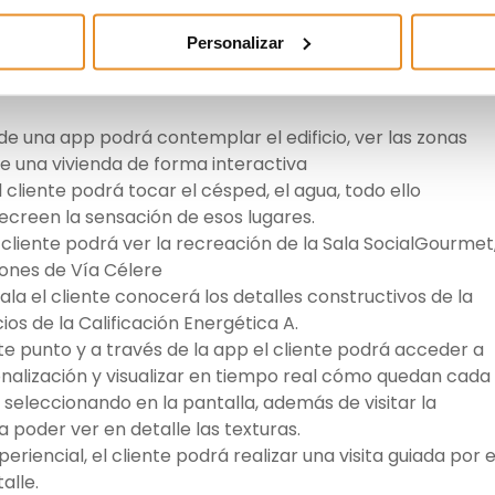
inar cómo sería su día a día en su futura casa.
Personalizar
iente encontrará 5 temáticas divididas en diferentes
s de una app podrá contemplar el edificio, ver las zonas
 de una vivienda de forma interactiva
cliente podrá tocar el césped, el agua, todo ello
creen la sensación de esos lugares.
cliente podrá ver la recreación de la Sala SocialGourmet
ones de Vía Célere
ala el cliente conocerá los detalles constructivos de la
ios de la Calificación Energética A.
ste punto y a través de la app el cliente podrá acceder a
nalización y visualizar en tiempo real cómo quedan cada
seleccionando en la pantalla, además de visitar la
 poder ver en detalle las texturas.
eriencial, el cliente podrá realizar una visita guiada por e
alle.