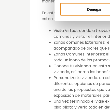
manera que ayuden al cliente a imag
Denegar
En este circuito experiencial, el cl
estaciones:
Visita Virtual: donde a travé
comunes y visitar el interior
Zonas comunes Exteriores: el 
acompañado de olores que re
Zonas Comunes Interiores: el 
todo un icono de las promoci
Conoce tu Vivienda: en esta s
vivienda, así como los benefic
Personaliza tu vivienda: en e
diferentes opciones de perso
una de las propuestas que va 
exposición de materiales para
Una vez terminado el viaje exp
piso piloto y verlo todo en det