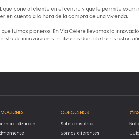
l, que pone al cliente en el centro y que le permite exami
er en cuenta a la hora de la compra de una vivienda.
l que fuimos pioneros. En Vía Célere llevamos la innovaci
 resto de innovaciones realizadas durante todos estos añ
OMOCIONES
CONÓCENOS
#IN
comercialización
Sobre nosotros
Noti
óximamente
Somos diferentes
Guí