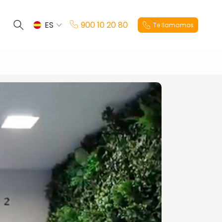
ES
900 10 20 80
Te llamamos
EN