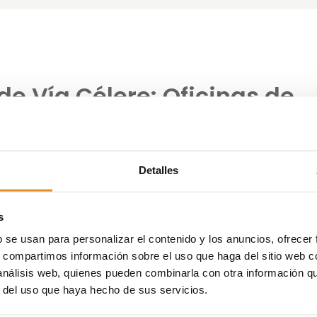
de Vía Célere: Oficinas de
al y Sensorial
ncial, la creciente demanda de obra nueva o el cambio e
Detalles
que desde el 2015 Vía Célere haya apostado por la inclus
e vender viviendas: ofrecerle al cliente una experiencia q
enta sobre plano, despertar emociones a través de los ci
s
ue el cliente tiene en cuenta a la hora de comprar una
b se usan para personalizar el contenido y los anuncios, ofrecer
s, compartimos información sobre el uso que haga del sitio web 
 análisis web, quienes pueden combinarla con otra información q
 llamadas oficinas experienciales y el desarrollo de pisos
r del uso que haya hecho de sus servicios.
jados de una concepción tradicional, llenos de detalle de