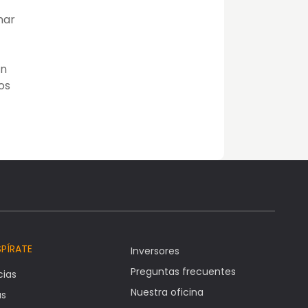
nar
ón
os
SPÍRATE
Inversores
Preguntas frecuentes
cias
Nuestra oficina
as