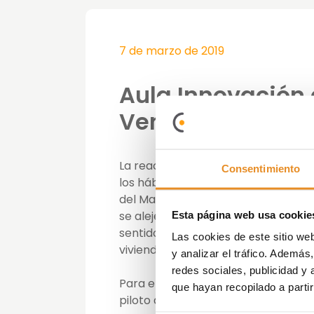
7 de marzo de 2019
Aula Innovación 
Venta Experienci
La reactivación del mercado reside
Consentimiento
los hábitos de consumo, han hecho 
del Marketing Sensorial a la hora d
se aleje del modo tradicional de v
Esta página web usa cookie
sentidos y poner en valor todo lo q
Las cookies de este sitio we
vivienda.
y analizar el tráfico. Ademá
redes sociales, publicidad y
Para ello se pusieron en marcha las
que hayan recopilado a parti
piloto de forma industrializada, ale