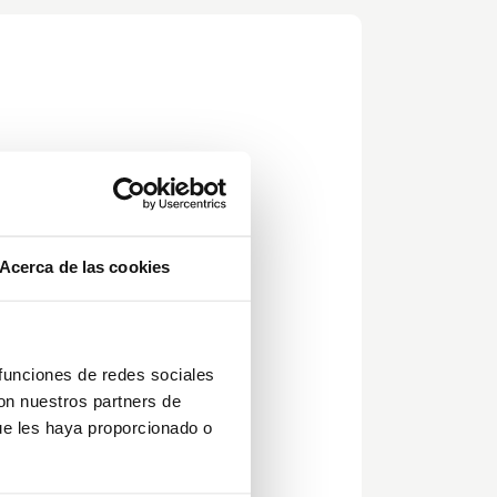
n
Acerca de las cookies
ión
ue
nco
 funciones de redes sociales
con nuestros partners de
ue les haya proporcionado o