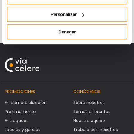
Vía Célere, que cuenta con 200 empleados,
Personalizar
ya ha entregado más de 1.200 viviendas
desde su fundación en 2007
Denegar
PROMOCIONES
CONÓCENOS
En comercialización
Sobre nosotros
Próximamente
Somos diferentes
Entregadas
Nuestro equipo
Locales y garajes
Trabaja con nosotros