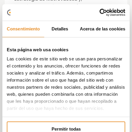
anteriormente, desempeñó cargos
directivos en Caser, N+1 (actualmente
Alantra) y Ahorro Corporación, han
informado hoy fuentes de la compañía.
Consentimiento
Detalles
Acerca de las cookies
Licenciado en Administración de Empresas
por la Universidad Autónoma de Madrid,
Esta página web usa cookies
Fernández Espejel ha sido reconocido en los
Las cookies de este sitio web se usan para personalizar
dos últimos años como uno de los 100
el contenido y los anuncios, ofrecer funciones de redes
mejores CFO de España (directores
sociales y analizar el tráfico. Además, compartimos
financieros) por Actualidad Económica y
información sobre el uso que haga del sitio web con
KPMG.
nuestros partners de redes sociales, publicidad y análisis
web, quienes pueden combinarla con otra información
El presidente de la compañía, Juan Antonio
que les haya proporcionado o que hayan recopilado a
Gómez-Pintado, ha considerado que la
partir del uso que haya hecho de sus servicios.
entrada Fernández Espejel en la compañía
es «clave» para afrontar los próximos retos
y consolidar su presencia en el sector.
Permitir todas