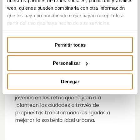
consume o las tipologías de planificación
nuestros partners de redes sociales, publicidad y análisis
urbanística.
web, quienes pueden combinarla con otra información
que les haya proporcionado o que hayan recopilado a
Por ello, todos los agentes implicados,
partir del uso que haya hecho de sus servicios.
deben abogar por reducir el impacto
ambiental negativo en las ciudades,
promover una edificación sostenible y
Permitir todas
garantizar el acceso universal a la vivienda.
Personalizar
Desde Vía Célere, a través de su alianza con
Ashoka, han desarrollado el proyecto
Future
Denegar
Cities
. Un proyecto que busca promover la
participación activa de ciudadanos y
jóvenes en los retos que hoy en día
plantean las ciudades a través de
propuestas transformadoras
ligadas a
mejorar la sostenibilidad urbana.