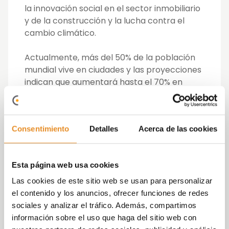
la innovación social en el sector inmobiliario
y de la construcción y la lucha contra el
cambio climático.
Actualmente, más del 50% de la población
mundial vive en ciudades y las proyecciones
indican que aumentará hasta el 70% en
2050. Todo ello impacta de manera directa
en factores como la contaminación, el
crecimiento de las ciudades de manera no
Consentimiento
Detalles
Acerca de las cookies
controlada o dificultades en el acceso a una
vivienda digna.
Esta página web usa cookies
Se trata de desafíos globales en los que, el
sector inmobiliario y de la construcción se
Las cookies de este sitio web se usan para personalizar
ven altamente involucrados, tanto por el
el contenido y los anuncios, ofrecer funciones de redes
volumen de emisión de CO2 del sector,
sociales y analizar el tráfico. Además, compartimos
como por la cantidad de energía que
información sobre el uso que haga del sitio web con