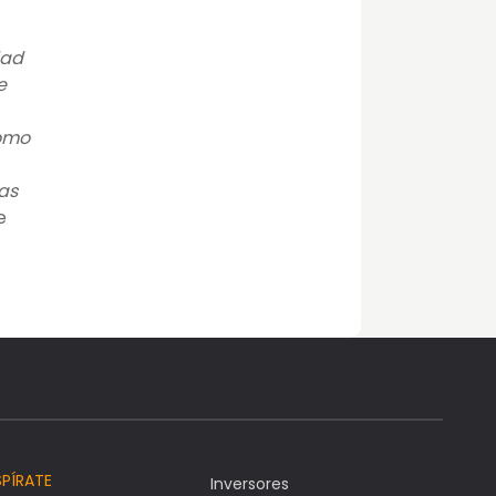
dad
e
como
as
e
SPÍRATE
Inversores