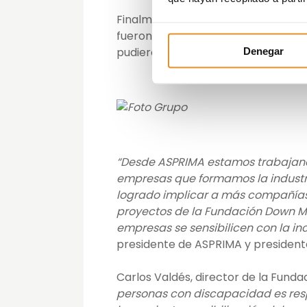
Finalmente, el equipo vencedor del
fueron los chicos y chicas con sí
pudieron disfrutar de un día de depo
Denegar
“Desde ASPRIMA estamos trabajand
empresas que formamos la industri
logrado implicar a más compañías
proyectos de la Fundación Down M
empresas se sensibilicen con la inc
presidente de ASPRIMA y presidente
Carlos Valdés, director de la Fund
personas con discapacidad es resp