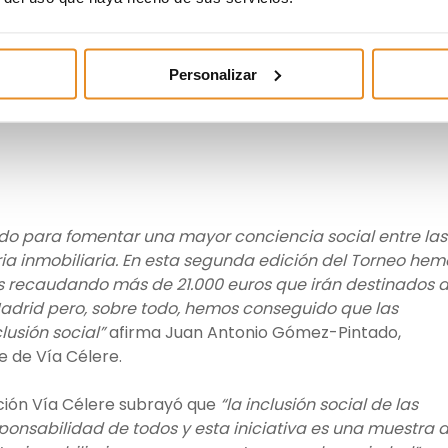
 torneo fue Tinsa. Sin embargo, los verdaderos ganadore
ndrome de Down y los empleados de las compañías, que
rte, integración y solidaridad.
Personalizar
o para fomentar una mayor conciencia social entre las
a inmobiliaria. En esta segunda edición del Torneo hem
 recaudando más de 21.000 euros que irán destinados 
adrid pero, sobre todo, hemos conseguido que las
lusión social”
afirma Juan Antonio Gómez-Pintado,
 de Vía Célere.
ación Vía Célere subrayó que
“la inclusión social de las
onsabilidad de todos y esta iniciativa es una muestra 