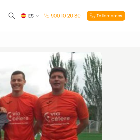
ES
900 10 20 80
Te llamamos
EN