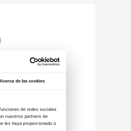
a
or
Acerca de las cookies
dos
 funciones de redes sociales
con nuestros partners de
ue les haya proporcionado o