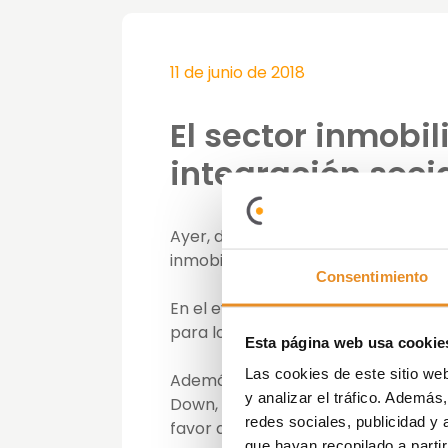
11 de junio de 2018
El sector inmobil
integración soci
Ayer, domingo 10 de junio, se celebr
inmobiliario. El evento lo organiza
Consentimiento
En el evento se dieron cita 21 emp
para los programas deportivos de 
Esta página web usa cookie
Las cookies de este sitio we
Además, cada uno de los equipos 
y analizar el tráfico. Ademá
Down, lo que convirtió al torneo en 
redes sociales, publicidad y
favor de la integración de las pers
que hayan recopilado a parti