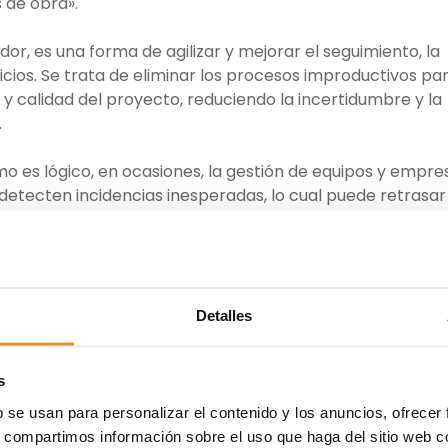
s de obra».
ador, es una forma de agilizar y mejorar el seguimiento, la
ficios. Se trata de eliminar los procesos improductivos pa
d y calidad del proyecto, reduciendo la incertidumbre y la
.
o es lógico, en ocasiones, la gestión de equipos y empre
detecten incidencias inesperadas, lo cual puede retrasar
as posibles incidencias o incompatibilidades se detectan
elvan con una mayor rapidez».
utiliza esta metodología en una promoción, mientras que 
l inmueble, posibilitando la detección y corrección de
Detalles
 y no de construcción, se aplica desde el año 2012 en to
empresa.
s
b se usan para personalizar el contenido y los anuncios, ofrecer
 un nuevo modelo constructivo más eficiente, y promoci
s, compartimos información sobre el uso que haga del sitio web 