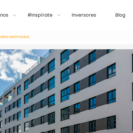
nos
#inspírate
Inversores
Blog
e obra estimados