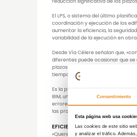
reducción significativa de los plazo
El LPS, o sistema del último planific
coordinación y ejecución de los edi
aumentar la eficiencia, la segurida
variabilidad de la ejecución en obra
Desde Vía Célere señalan que, «com
diferentes puede ocasionar que se 
plazos. Con sistemas como el LPS, l
tiempo, lo que facilita que se resu
Es la primera vez que la compañía 
BIM, un modelo virtual que replica e
Consentimiento
errores durante la fase de proyecto
las promociones en marcha de la 
Esta página web usa cookie
EFICIENCIA ENERGÉTICA
Las cookies de este sitio we
«Queremos liderar el camino hacia
y analizar el tráfico. Ademá