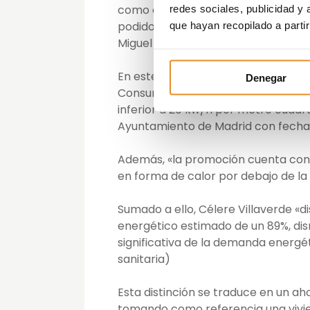
como ésta son muestra de ello, ya 
redes sociales, publicidad y
podido sobrepasar los estándares de
que hayan recopilado a parti
Miguel Pinto, director general de Es
En este sentido, el residencial de Vi
Denegar
Consumo Casi Nulo. Esto se consigu
inferior a 20 kw/h por metro cuadra
Ayuntamiento de Madrid con fecha 
Además, «la promoción cuenta con
en forma de calor por debajo de la s
Sumado a ello, Célere Villaverde «d
energético estimado de un 89%, di
significativa de la demanda energéti
sanitaria)
Esta distinción se traduce en un a
tomando como referencia una vivien