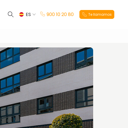
ES
900 10 20 80
Te llamamos
EN