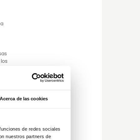
ra
sas
 los
 con
el
Acerca de las cookies
das
 funciones de redes sociales
ones
con nuestros partners de