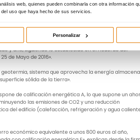
que, además de la reducción de los plazos de obra, hemo
 análisis web, quienes pueden combinarla con otra información q
 calidad, seguridad y de eficiencia energética», señala
r del uso que haya hecho de sus servicios.
trategia en Vía Célere.
llaverde, según detalla la compañía, «es un Edificio de
Personalizar
e gracias a que la demanda energética del edificio es
do y año, siguiendo lo establecido en el Acuerdo del
25 de Mayo de 2016».
 geotermia, sistema que aprovecha la energía almacen
uperficie sólida de la tierra».
ispone de calificación energética A, lo que supone un aho
sminuyendo las emisiones de CO2 y una reducción
ca del edificio (calefacción, refrigeración y agua calient
horro económico equivalente a unos 800 euros al año,
da con calificación energética F», explican desde la fir