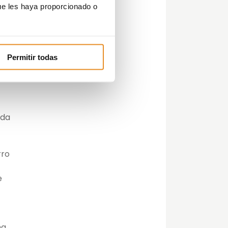
s
ue les haya proporcionado o
Permitir todas
ada
rro
e
ma