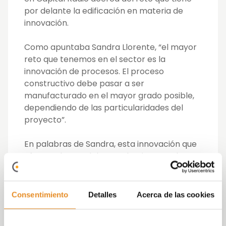
por delante la edificación en materia de
innovación.
Como apuntaba Sandra Llorente, “el mayor
reto que tenemos en el sector es la
innovación de procesos. El proceso
constructivo debe pasar a ser
manufacturado en el mayor grado posible,
dependiendo de las particularidades del
proyecto”.
En palabras de Sandra, esta innovación que
afecta a los modelos productivos en el
sector inmobiliario está directamente
relacionada con el capital intangible de las
grandes compañías, que deben dedicar
Consentimiento
Detalles
Acerca de las cookies
inversión en innovación propia. No se trata
solamente de aprovechar el “know how” de