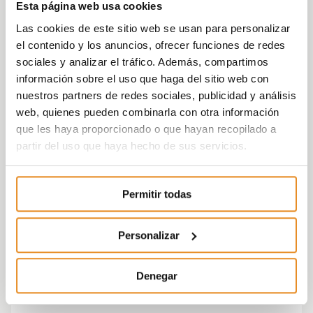
otras empresas, si no de apostar por la
Esta página web usa cookies
innovación dentro de la empresa. Solo de
Las cookies de este sitio web se usan para personalizar
esta forma se generará valor y será
el contenido y los anuncios, ofrecer funciones de redes
rentable a largo plazo.
sociales y analizar el tráfico. Además, compartimos
información sobre el uso que haga del sitio web con
En 2012 Vía Célere creó la división de
nuestros partners de redes sociales, publicidad y análisis
sistemas industrializados, donde se estudian
web, quienes pueden combinarla con otra información
y verifican los sistemas existentes, así como
que les haya proporcionado o que hayan recopilado a
las necesidades del mundo promotor. Pero
partir del uso que haya hecho de sus servicios.
no es hasta 2014 cuando la promotora crea
su fábrica propia de sistemas
industrializados, fabricando baños y cocinas
Permitir todas
industrializados, sistemas que ya se
implementan en las promociones de Vía
Personalizar
Célere. Este paso ha supuesto una
disminución en los plazos de entrega y,
sobre todo, una mejora en materia de
Denegar
calidad y seguridad.