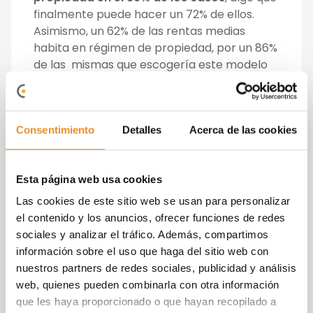
finalmente puede hacer un 72% de ellos.
Asimismo, un 62% de las rentas medias
habita en régimen de propiedad, por un 86%
de las mismas que escogería este modelo
habitacional.
De igual forma, también existe una brecha
Consentimiento
Detalles
Acerca de las cookies
significativa entre los propietarios que
cuentan con una pareja sentimental y los
que no.
Un 63% de las personas que vive en
Esta página web usa cookies
pareja lo hace en régimen de propiedad
,
mientras que solo un
48% de los solteros,
Las cookies de este sitio web se usan para personalizar
divorciados o viudos dispone de una
el contenido y los anuncios, ofrecer funciones de redes
vivienda propia.
sociales y analizar el tráfico. Además, compartimos
información sobre el uso que haga del sitio web con
Las razones de no disponer de
nuestros partners de redes sociales, publicidad y análisis
vivienda en propiedad
web, quienes pueden combinarla con otra información
que les haya proporcionado o que hayan recopilado a