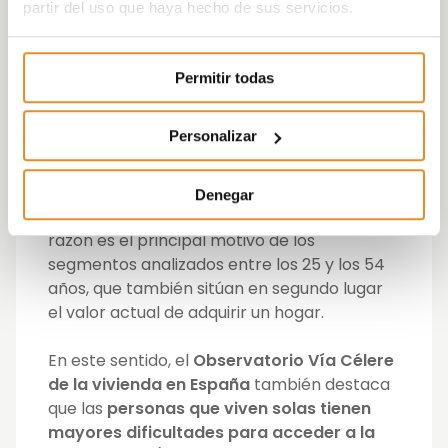
La principal
razón de los jóvenes para no
partir del uso que haya hecho de sus servicios.
poder acceder a una vivienda en
propiedad es el
precio de compra
inaccesible
(56% de las respuestas), así
Permitir todas
como la inseguridad sobre si tendrán que
mudarse en los años posteriores (38%). En el
Personalizar
caso de los
mayores de 55 años
, el
precio
de compra también representa el mayor
obstáculo
(52%), seguido de su incapacidad
Denegar
para acceder a financiación. Esta última
razón es el principal motivo de los
segmentos analizados entre los 25 y los 54
años, que también sitúan en segundo lugar
el valor actual de adquirir un hogar.
En este sentido, el
Observatorio Vía Célere
de la vivienda en España
también destaca
que
las
personas
que
viven
solas tienen
mayores dificultades para acceder a la