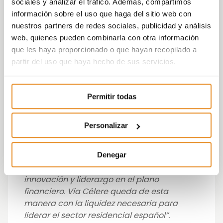
sociales y analizar el tráfico. Además, compartimos
José Ignacio Morales, Consejero Delegado
información sobre el uso que haga del sitio web con
de Vía Célere ha manifestado al respecto
:
nuestros partners de redes sociales, publicidad y análisis
“Se trata de un hito único para el sector
web, quienes pueden combinarla con otra información
residencial español, ya que es la
primera
que les haya proporcionado o que hayan recopilado a
emisión de un bono verde en el mercado
partir del uso que haya hecho de sus servicios.
europeo por parte de una promotora
.
Estamos especialmente orgullosos de que
se trate de una emisión “verde” y, por tanto,
Permitir todas
totalmente en línea con nuestros valores de
sostenibilidad. Esta emisión no hace nada
Personalizar
más que reforzar no sólo el liderazgo e
innovación de Vía Célere en el plano
operativo, después de nuestras entregas en
Denegar
2020, sino también nuestro nivel de
innovación y liderazgo en el plano
financiero. Vía Célere queda de esta
manera con la liquidez necesaria para
liderar el sector residencial español”.