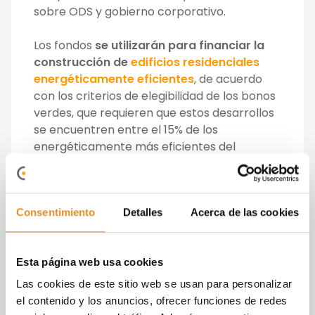
sobre ODS y gobierno corporativo.
Los fondos
se utilizarán para financiar la
construcción de
edificios residenciales
energéticamente eficientes
, de acuerdo
con los criterios de elegibilidad de los bonos
verdes, que requieren que estos desarrollos
se encuentren entre el 15% de los
energéticamente más eficientes del
mercado nacional.
Vía Célere
, que el año pasado lideró el
Consentimiento
Detalles
Acerca de las cookies
mercado residencial con la entrega de 1.932
viviendas y tiene ya vendidas el 78% de las
unidades a entregar en 2021,
amplía así sus
Esta página web usa cookies
fuentes de financiación
, al tiempo que
marca un nuevo hito en el sector, no sólo a
Las cookies de este sitio web se usan para personalizar
nivel nacional sino también internacional.
el contenido y los anuncios, ofrecer funciones de redes