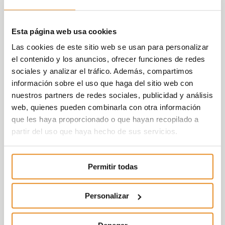
el medio ambiente. Por este motivo, todas
las viviendas Célere Jarama Fuente El Saz,
cuentan con calificación
energética B. Esta
Esta página web usa cookies
calificación supone un ahorro de energía
Las cookies de este sitio web se usan para personalizar
estimado de un 79%, disminuyendo así las
el contenido y los anuncios, ofrecer funciones de redes
emisiones de CO2 y una reducción
sociales y analizar el tráfico. Además, compartimos
significativa de la demanda energética de la
información sobre el uso que haga del sitio web con
urbanización: calefacción, refrigeración y
nuestros partners de redes sociales, publicidad y análisis
agua caliente sanitara. Con ella, se calcula
web, quienes pueden combinarla con otra información
un ahorro económico equivalente a 1.500 €
que les haya proporcionado o que hayan recopilado a
anuales si tomamos como referencia una
partir del uso que haya hecho de sus servicios.
vivienda de calificación energética F.
Fuente el Saz es un municipio situado a 39
Permitir todas
kilómetros de Madrid con buena
comunicación al centro de la ciudad por
Personalizar
carretera y transporte público. Además, es
próximo a colegios, bibliotecas, un centro