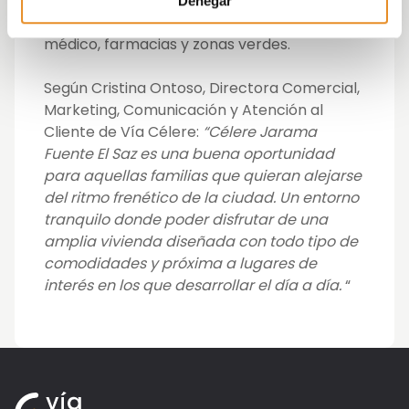
cultural, un polideportivo, y todo lo necesario
Denegar
para el día a día: supermercados, centro
médico, farmacias y zonas verdes.
Según Cristina Ontoso, Directora Comercial,
Marketing, Comunicación y Atención al
Cliente de Vía Célere:
“Célere Jarama
Fuente El Saz es una buena oportunidad
para aquellas familias que quieran alejarse
del ritmo frenético de la ciudad. Un entorno
tranquilo donde poder disfrutar de una
amplia vivienda diseñada con todo tipo de
comodidades y próxima a lugares de
interés en los que desarrollar el día a día.
“