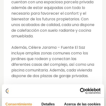
cuentan con una espaciosa parcela privada
además de estar equipadas con todo lo
necesario para favorecer el confort y el
bienestar de los futuros propietarios. Con
unos acabados de calidad, cada una dispone
de calefacción con suelo radiante
y
cocina
amueblada.
Además, Célere Jarama – Fuente El Saz
incluye amplias zonas comunes como los
jardines que rodean y conectan las
diferentes casas del complejo, así como una
piscina comunitaria. Además, cada vivienda
dispone de
dos
plazas de garaje privadas.
Uno de los principales pilares de Vía Célere
es construir viviendas que, además de
adaptarse a las necesidades de los
propietarios, tengan un impacto positivo en
Consentimiento
Detalles
Acerca de las cookies