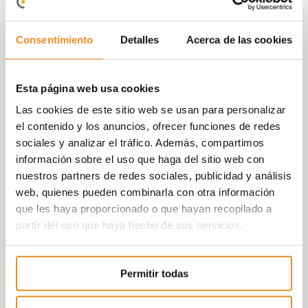
estudio.
Consentimiento
Detalles
Acerca de las cookies
El residencial está ubicado al noroeste de la
ciudad de Girona, en el Pla Baix de Domeny,
entre las calles de Roberto Bolaño Avalos,
Esta página web usa cookies
Damià Escuder i Lladó i Carrer Font de la
Teula.
Las cookies de este sitio web se usan para personalizar
el contenido y los anuncios, ofrecer funciones de redes
Célere Domeny también cuenta con una
sociales y analizar el tráfico. Además, compartimos
calificación energética A,
lo que supone
información sobre el uso que haga del sitio web con
una disminución de emisiones CO2 y un
nuestros partners de redes sociales, publicidad y análisis
ahorro de 900€ en la factura anual para
web, quienes pueden combinarla con otra información
cada propietario con respecto a una
que les haya proporcionado o que hayan recopilado a
vivienda con calificación energética F.
partir del uso que haya hecho de sus servicios.
En esta promoción Vía Célere también pone
a disposición de sus clientes una oficina
Permitir todas
experiencial, donde los futuros propietarios
podrán ver y sentir todo aquello que se tiene