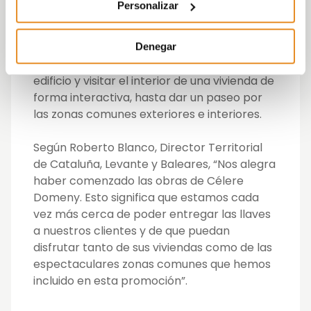
Personalizar
en cuenta a la hora de comprar una
vivienda. Para ello, podrán realizar desde un
tour virtual para poder contemplar el
Denegar
exterior en 3D, tener una vista 360º del
edificio y visitar el interior de una vivienda de
forma interactiva, hasta dar un paseo por
las zonas comunes exteriores e interiores.
Según Roberto Blanco, Director Territorial
de Cataluña, Levante y Baleares, “Nos alegra
haber comenzado las obras de Célere
Domeny. Esto significa que estamos cada
vez más cerca de poder entregar las llaves
a nuestros clientes y de que puedan
disfrutar tanto de sus viviendas como de las
espectaculares zonas comunes que hemos
incluido en esta promoción”.