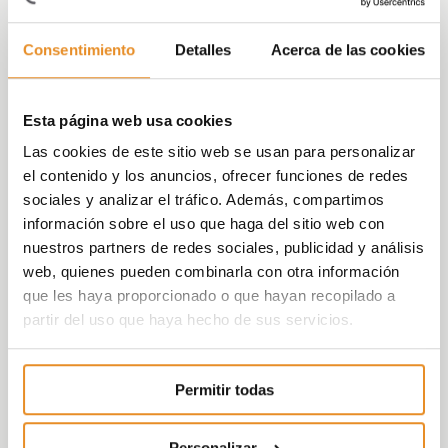
los niveles de Seguridad, Salud y Bienestar de
la promoción en la que residirá el inquilino, a
Consentimiento
Detalles
Acerca de las cookies
través del desarrollo de zonas accesibles,
espacios cardioprotegidos y gestión del
mantenimiento entre otros.
Esta página web usa cookies
Las cookies de este sitio web se usan para personalizar
Vía célere, promotora inmobiliaria
el contenido y los anuncios, ofrecer funciones de redes
especializada en el desarrollo, inversión y
sociales y analizar el tráfico. Además, compartimos
gestión de activos residenciales, refuerza,
información sobre el uso que haga del sitio web con
con la obtención de su
segundo sello de
nuestros partners de redes sociales, publicidad y análisis
Promoción Residencial Segura y saludable
web, quienes pueden combinarla con otra información
en Célere Cortijo Norte,
su apuesta por la
que les haya proporcionado o que hayan recopilado a
innovación, la sostenibilidad así como su
partir del uso que haya hecho de sus servicios.
compromiso con el desarrollo de viviendas
seguras y saludables, una carrera que
comenzó en 2017 convirtiéndose en
pionera
Permitir todas
en la obtención del primer sello otorgado en
España
en su
promoción de Méndez Álvaro.
Personalizar