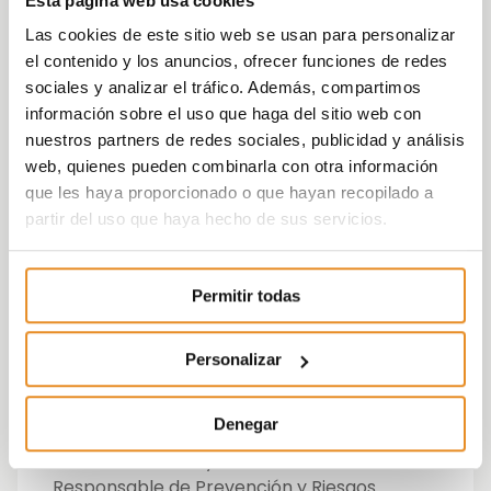
Esta página web usa cookies
Las cookies de este sitio web se usan para personalizar
“En Vía Célere anteponemos la seguridad de
el contenido y los anuncios, ofrecer funciones de redes
nuestros trabajadores a todo lo demás. Su
sociales y analizar el tráfico. Además, compartimos
bienestar es siempre nuestra prioridad y
información sobre el uso que haga del sitio web con
para ello hemos implantado los máximos
nuestros partners de redes sociales, publicidad y análisis
controles posibles y apostamos por los
web, quienes pueden combinarla con otra información
nuevos métodos de construcción que
que les haya proporcionado o que hayan recopilado a
garanticen un entorno más cómodo y
partir del uso que haya hecho de sus servicios.
seguro, como la industrialización. Este
reconocimiento reafirma todavía más
nuestra filosofía y nos impulsa para seguir
Permitir todas
trabajando en lograr el mejor entorno
laboral posible para todos nuestros
empleados”, asegura
Montse Sánchez
,
Personalizar
Directora de RRHH de Vía Célere.
Denegar
El premio, que fue recogido por la propia
Montse Sánchez
y
Ana Loeches
,
Responsable de Prevención y Riesgos