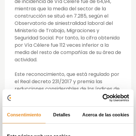
de incidencia de Vía Célere fue de 64,94,
mientras que la media del sector de la
construcción se situó en 7.285, según el
Observatorio de siniestralidad laboral del
Ministerio de Trabajo, Migraciones y
Seguridad Social. Por tanto, la cifra obtenida
por Vía Célere fue 112 veces inferior a la
media del resto de compañías de su área de
actividad.
Este reconocimiento, que está regulado por
el Real decreto 231/2017 y premia las
reducciones considerables de los índices de
siniestralidad laboral, también supone un
reintegro de entre el 5% y el 10% de las
cuotas pagadas a las mutuas de accidentes,
Consentimiento
Detalles
Acerca de las cookies
dependiendo de las inversiones en
prevención realizadas y recogidas en el Real
Decreto.