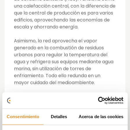
una calefacción central, con la diferencia de
que la central de producción es para varios
edificios, aprovechando las economías de
escala y ahorrando energía.
Asimismo, la red aprovecha el vapor
generado en la combustión de residuos
urbanos para regular la temperatura del
agua y refrigera sus equipos mediante agua
marina, sin utilización de torres de
enfriamiento. Todo ello redunda en un
mayor cuidado del medioambiente.
Con el ‘district heating’ también se optimiza
el espacio interno del edificio, ya que las
calderas se vuelven innecesarias. En su
Consentimiento
Detalles
Acerca de las cookies
lugar, se instala una sala técnica que
intercambia
el calor y el frío entre el agua