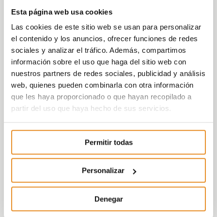
del circuito externo, común a varios edificios,
Esta página web usa cookies
y el agua del circuito interno. Este modelo
requiere una extensión mucho menor que el
Las cookies de este sitio web se usan para personalizar
convencional y, por ejemplo, un edificio de
el contenido y los anuncios, ofrecer funciones de redes
unos 10.000 m2 pasa de precisar un espacio
sociales y analizar el tráfico. Además, compartimos
técnico de 200m2 a uno de 30m2.
información sobre el uso que haga del sitio web con
nuestros partners de redes sociales, publicidad y análisis
Además, los residentes de Célere Diagonal
web, quienes pueden combinarla con otra información
Port se beneficiarán de otras ventajas
que les haya proporcionado o que hayan recopilado a
como la ausencia de ruidos y vibraciones, la
partir del uso que haya hecho de sus servicios.
reducción de costes de mantenimiento y la
eliminación de averías.
Permitir todas
Según Miguel Pinto, director general de
estrategia de Vía Célere, “
con la
Personalizar
incorporación de sistema seguimos dando
pasos para optimizar el consumo
energético de nuestros edificios, lo que
Denegar
contribuye no solo a conservar el