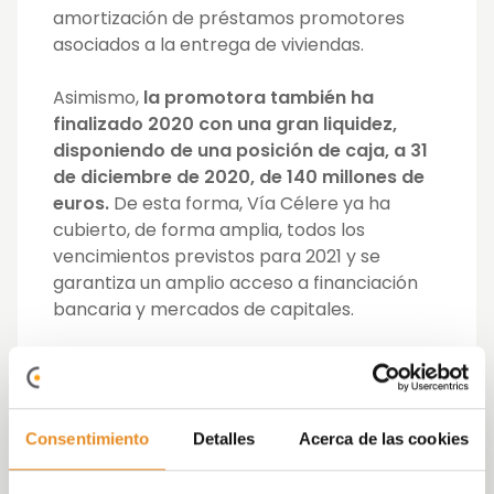
amortización de préstamos promotores
asociados a la entrega de viviendas.
Asimismo,
la promotora también ha
finalizado 2020 con una gran liquidez,
disponiendo de una posición de caja, a 31
de diciembre de 2020, de 140 millones de
euros.
De esta forma, Vía Célere ya ha
cubierto, de forma amplia, todos los
vencimientos previstos para 2021 y se
garantiza un amplio acceso a financiación
bancaria y mercados de capitales.
“
Esta decisión de reducción significativa de
la deuda se suma operativamente a la
entrega de casi 2.000 viviendas realizadas
Consentimiento
Detalles
Acerca de las cookies
en 2020
, lo que demuestra la
capacidad de
desapalancamiento y de generación de