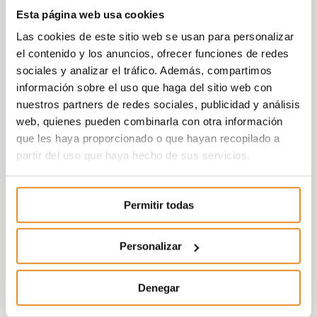
caja de Vía Célere
y nos sitúan en una
Esta página web usa cookies
posición inmejorable para continuar la
senda de crecimiento responsable y
Las cookies de este sitio web se usan para personalizar
sostenible marcada en nuestro plan
el contenido y los anuncios, ofrecer funciones de redes
estratégico
”
ha asegurado José Ignacio
sociales y analizar el tráfico. Además, compartimos
Morales Plaza, consejero delegado de Vía
información sobre el uso que haga del sitio web con
Célere.
nuestros partners de redes sociales, publicidad y análisis
web, quienes pueden combinarla con otra información
Adicionalmente, el directivo ha afirmado:
“La
que les haya proporcionado o que hayan recopilado a
diversificación de las fuentes de
partir del uso que haya hecho de sus servicios.
financiación
en el negocio promotor es, sin
duda, una de las claves estratégicas más
relevantes para las
promotoras
Permitir todas
residenciales. En
Vía Célere llevamos año y
medio
explorando distintas alternativas en
Personalizar
el mercado bancario, de direct lending y
en el mercado de capitales
y estamos muy
satisfechos con todas las decisiones que
Denegar
hemos tomado. No sólo continuaremos