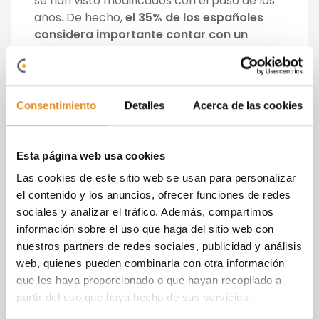
se han visto modificados con el paso de los
años. De hecho,
el 35% de los españoles
considera importante contar con un
parque o zona para perros, y el 36%
incluso con una cafetería en las
inmediaciones de su casa.
Consentimiento
Detalles
Acerca de las cookies
Por este motivo Vía Célere lleva años
potenciando su
sala social-gourmet
. Se
trata de un espacio que va más allá de una
Esta página web usa cookies
sala común al uso, ya que recrea una cocina
Las cookies de este sitio web se usan para personalizar
con salón de una casa tradicional y cuyo
el contenido y los anuncios, ofrecer funciones de redes
principal objetivo es el que generar
sociales y analizar el tráfico. Además, compartimos
convivencia, además de ofrecer un área de
información sobre el uso que haga del sitio web con
descanso. Esta opción está siendo
nuestros partners de redes sociales, publicidad y análisis
incorporada cada vez en mayor número de
web, quienes pueden combinarla con otra información
promociones, por lo que el
7% de los
que les haya proporcionado o que hayan recopilado a
españoles reconoce contar con ella y
partir del uso que haya hecho de sus servicios.
emplearla de manera regular.