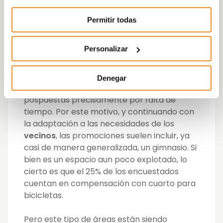
Zonas adaptadas a las necesidades de
Permitir todas
cada familia
Personalizar
Las
jornadas laborales
también han
cambiado en las últimas décadas y en este
sentido actividades de ocio como la
Denegar
práctica de deporte son muchas veces
pospuestas precisamente por falta de
tiempo. Por este motivo, y continuando con
la adaptación a las necesidades de los
vecinos
, las promociones suelen incluir, ya
casi de manera generalizada, un gimnasio. Si
bien es un espacio aun poco explotado, lo
cierto es que el 25% de los encuestados
cuentan en compensación con cuarto para
bicicletas.
Pero este tipo de áreas están siendo