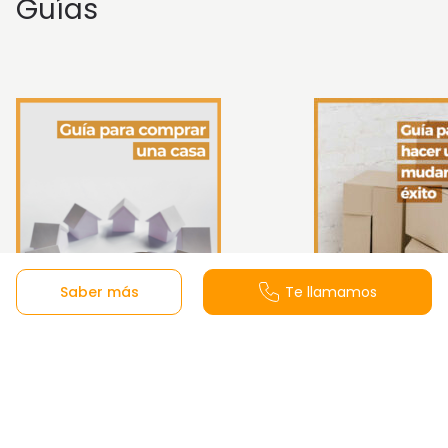
Guías
Saber más
Te llamamos
Guía para comprar una
Guía de cómo h
vivienda
mudanza