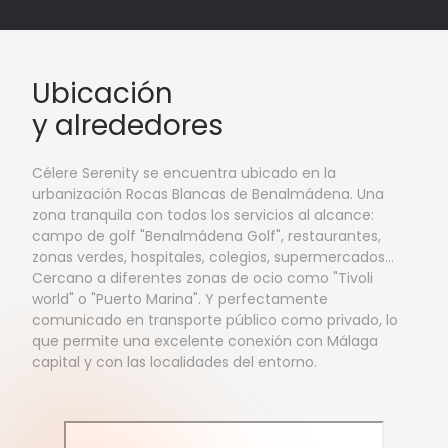
Ubicación
y alrededores
Célere Serenity se encuentra ubicado en la
urbanización Rocas Blancas de Benalmádena. Una
zona tranquila con todos los servicios al alcance:
campo de golf "Benalmádena Golf", restaurantes,
zonas verdes, hospitales, colegios, supermercados…
Cercano a diferentes zonas de ocio como "Tivoli
world" o "Puerto Marina". Y perfectamente
comunicado en transporte público como privado, lo
que permite una excelente conexión con Málaga
capital y con las localidades del entorno.