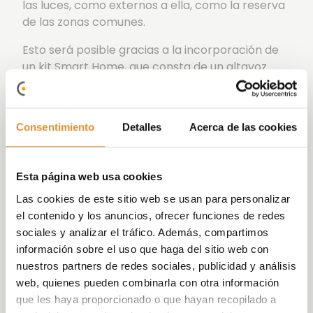
las luces, como externos a ella, como la reserva
de las zonas comunes.
Esto será posible gracias a la incorporación de
un kit Smart Home, que consta de un altavoz
Amazon Echo dot, además de otros dispositivos
como bombillas y enchufes inteligentes.
Está diseñada con un alto nivel de acabados y
Consentimiento
Detalles
Acerca de las cookies
todas las viviendas cuentan con cocina
amueblada con isla, aerotermia y ventanas en
Esta página web usa cookies
el salón con sistema de apertura corredera
elevable.
Las cookies de este sitio web se usan para personalizar
el contenido y los anuncios, ofrecer funciones de redes
Pero eso no es todo, las maravillosas zonas
sociales y analizar el tráfico. Además, compartimos
comunes de Célere Serenity serán el espacio
información sobre el uso que haga del sitio web con
perfecto para pasar tiempo con tus seres
nuestros partners de redes sociales, publicidad y análisis
queridos en sus jardines o disfrutar en la piscina
web, quienes pueden combinarla con otra información
con canal de nado, la sala Social Gourmet o
que les haya proporcionado o que hayan recopilado a
terminar la jornada en la zona deportiva con