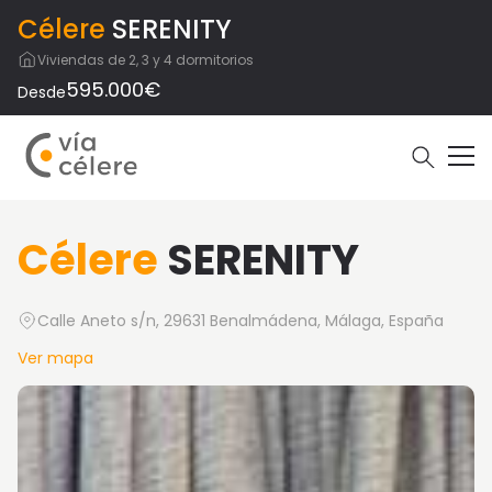
Célere
SERENITY
Viviendas de 2, 3 y 4 dormitorios
595.000€
Desde
Célere
SERENITY
Calle Aneto s/n, 29631 Benalmádena, Málaga, España
Ver mapa