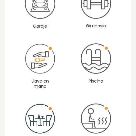
Gimnasio
Garaje
Llave en
Piscina
mano