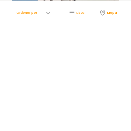
Lista
Mapa
Célere
MIRABUENO FASE II
España, Córdoba, Córdoba
Entregada
Viviendas de 2, 3 y 4 dormitorios
100% vendida