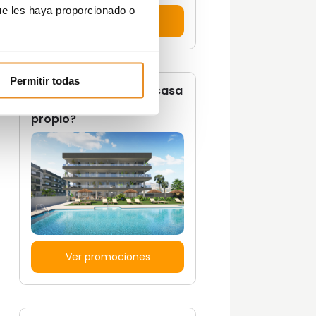
ue les haya proporcionado o
Descúbrelas aquí
Permitir todas
¿Quieres vivir en una casa
con un estilo de vida
propio?
Ver promociones