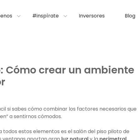
enos
#inspírate
Inversores
Blog
: Cómo crear un ambiente
r
ácil si sabes cómo combinar los factores necesarios que
iten” a sentirnos cómodos.
 todos estos elementos es el salón del piso piloto de
as ventanas aportan gran
luz natural
y la
perimetral