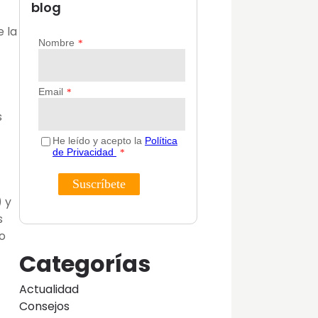
blog
e la
s
 y
s
o
Categorías
Actualidad
Consejos