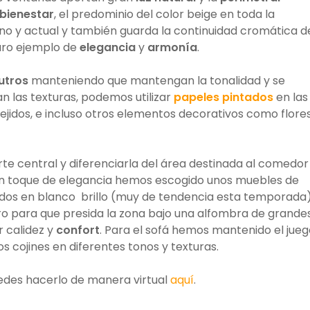
bienestar
, el predominio del color beige en toda la
rno y actual y también guarda la continuidad cromática d
aro ejemplo de
elegancia
y
armonía
.
utros
manteniendo que mantengan la tonalidad y se
 las texturas, podemos utilizar
papeles pintados
en las
ejidos, e incluso otros elementos decorativos como flore
rte central y diferenciarla del área destinada al comedor
 un toque de elegancia hemos escogido unos muebles de
cados en blanco brillo (muy de tendencia esta temporada)
ro para que presida la zona bajo una alfombra de grande
 calidez y
confort
. Para el sofá hemos mantenido el jueg
s cojines en diferentes tonos y texturas.
uedes hacerlo de manera virtual
aquí
.