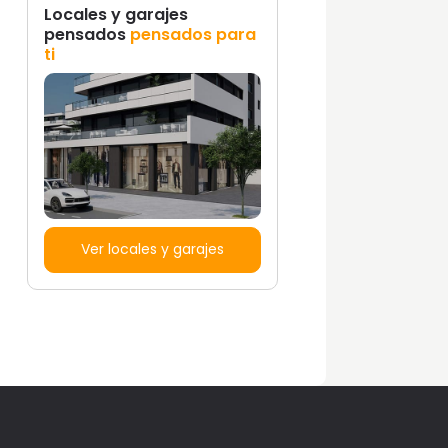
Locales y garajes
pensados
pensados para
ti
Ver locales y garajes