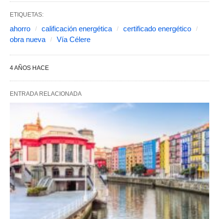
ETIQUETAS:
ahorro
calificación energética
certificado energético
obra nueva
Vía Célere
4 AÑOS HACE
ENTRADA RELACIONADA