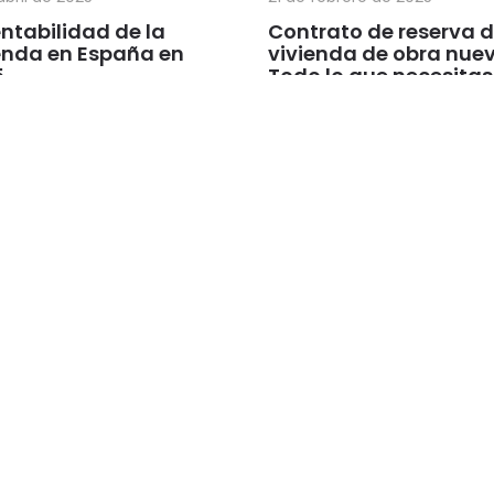
entabilidad de la
Contrato de reserva 
enda en España en
vivienda de obra nuev
5
Todo lo que necesitas
saber antes de firmar
Navegación
a anterior
Página siguiente
de
entradas