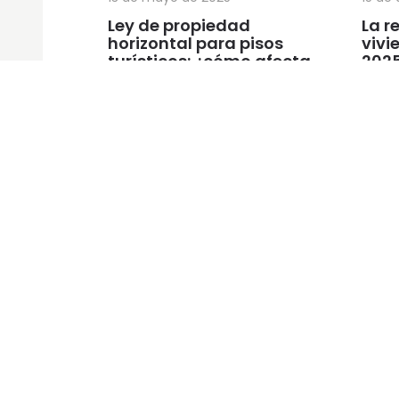
Ley de propiedad
La r
horizontal para pisos
vivi
turísticos: ¿cómo afecta
202
a los propietarios y las
comunidades de
vecinos?
Págin