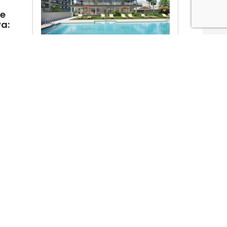
de
a:
Ver promociones
Locales y garajes pensados
pensados para ti