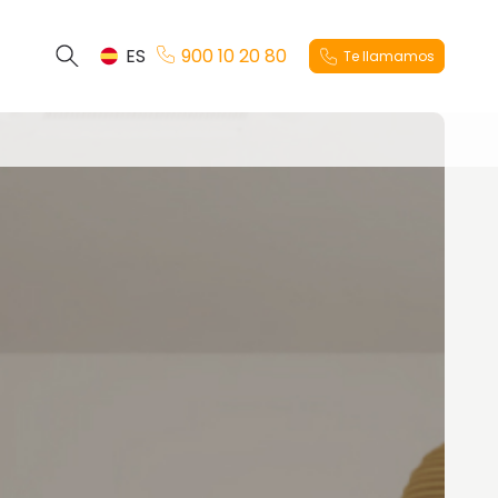
ES
900 10 20 80
Te llamamos