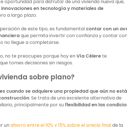
te oportunidad para disfrutar de una vivienda nueva que,
s innovaciones en tecnología y materiales de
ro a largo plazo.
operación de este tipo, es fundamental
contar con un av
inanciera
que permita invertir con confianza y contar co
o no llegue a completarse.
to, no te preocupes porque hoy en
Vía Célere
te
que tomes decisiones sin riesgos.
ivienda sobre plano?
es cuando se adquiere una propiedad que aún no está
construcción
. Se trata de una excelente alternativa de
iario, principalmente por su
flexibilidad en las condici
er un
ahorro entre el 10% y 15% sobre el precio final
de la