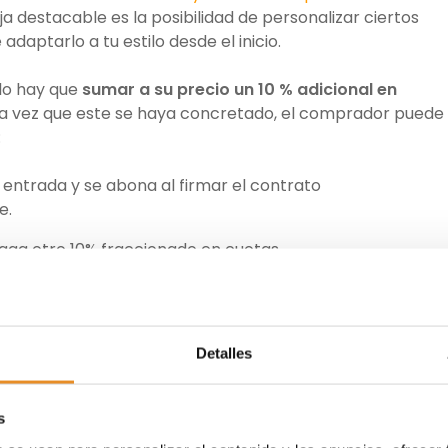
ja destacable es la posibilidad de personalizar ciertos
adaptarlo a tu estilo desde el inicio.
rlo hay que
sumar a su precio un 10 % adicional en
na vez que este se haya concretado, el comprador puede
:
a entrada y se abona al firmar el contrato
e.
aga otro 10% fraccionado en cuotas.
se paga el 80% restante (en este caso, se suele financiar 
Detalles
s