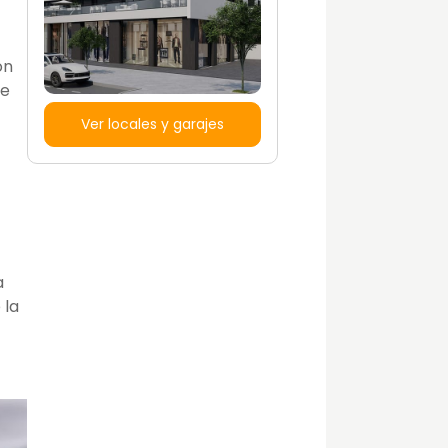
ón
te
Ver locales y garajes
a
 la