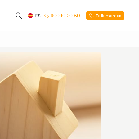
ES
900 10 20 80
Te llamamos