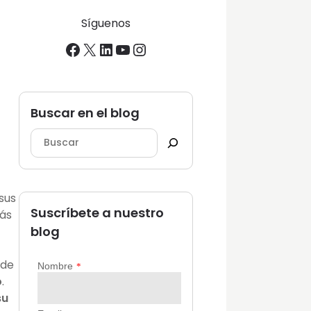
Síguenos
Facebook
X
LinkedIn
YouTube
Instagram
Buscar en el blog
sus
Suscríbete a nuestro
más
blog
 de
o
.
su