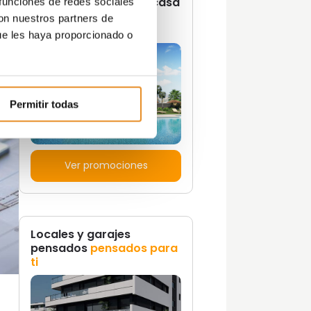
¿Quieres vivir en una casa
 funciones de redes sociales
con un estilo de vida
con nuestros partners de
propio?
ue les haya proporcionado o
Permitir todas
Ver promociones
Locales y garajes
pensados
pensados para
ti