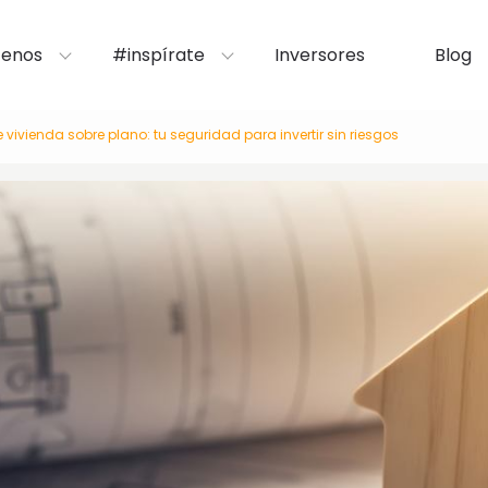
enos
#inspírate
Inversores
Blog
vivienda sobre plano: tu seguridad para invertir sin riesgos