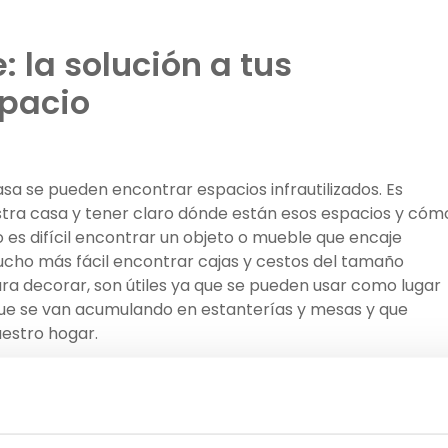
 la solución a tus
pacio
asa se pueden encontrar espacios infrautilizados. Es
tra casa y tener claro dónde están esos espacios y cóm
s difícil encontrar un objeto o mueble que encaje
ho más fácil encontrar cajas y cestos del tamaño
a decorar, son útiles ya que se pueden usar como lugar
e se van acumulando en estanterías y mesas y que
uestro hogar.
a para las casas del siglo XXI
ada desde hace cientos de años esencialmente para usar