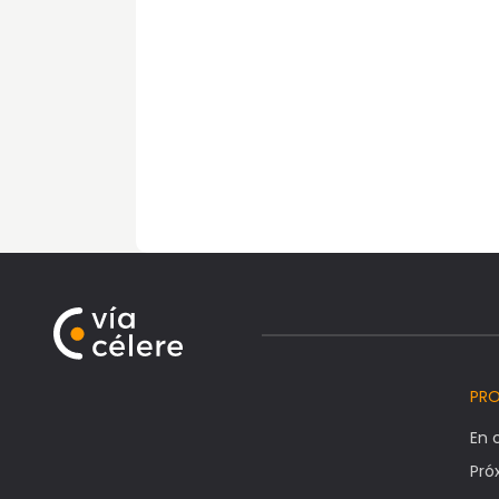
PR
En 
Pr