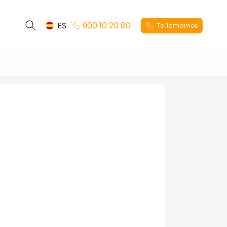
ES
900 10 20 80
Te llamamos