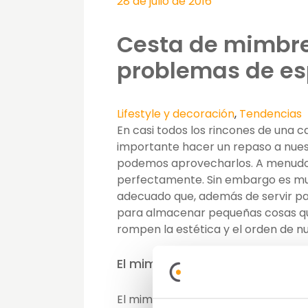
28 de julio de 2016
Cesta de mimbre:
problemas de es
Lifestyle y decoración
,
Tendencias
En casi todos los rincones de una c
importante hacer un repaso a nues
podemos aprovecharlos. A menudo e
perfectamente. Sin embargo es muc
adecuado que, además de servir par
para almacenar pequeñas cosas qu
rompen la estética y el orden de n
El mimbre: la solución milenari
El mimbre es una fibra vegetal us