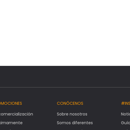
OMOCIONES
CONÓCENOS
#IN
comercialización
Sobre nosotros
Noti
óximamente
Somos diferentes
Guí