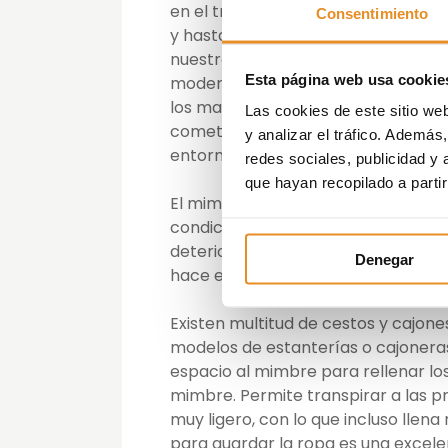
en el tradicional arte de la cester
Consentimiento
y hasta pasados muchos siglos nadi
nuestro salón. Sin embargo la satur
Esta página web usa cookie
modernas (fibras, plásticos, imitac
los materiales clásicos como el mi
Las cookies de este sitio we
cometido (son resistentes y fiable
y analizar el tráfico. Ademá
entorno sea visualmente más agra
redes sociales, publicidad y
que hayan recopilado a parti
El mimbre es un material extrema
condiciones adversas. Si bien es ci
deterioro evidente de las fibras, l
Denegar
hace el material ideal para usarse 
Existen multitud de cestos y cajo
modelos de estanterías o cajoneras
espacio al mimbre para rellenar los
mimbre. Permite transpirar a las 
muy ligero, con lo que incluso lle
para guardar la ropa es una excele