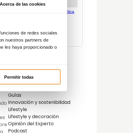
ico
Acerca de las cookies
rar
a a
u
 funciones de redes sociales
 el
con nuestros partners de
ue les haya proporcionado o
Categorías
n y
Actualidad
Permitir todas
Consejos
Decoración
Guías
Innovación y sostenibilidad
ndo
Lifestyle
Lifestyle y decoración
 es
Opinión del Experto
bre
Podcast
ra