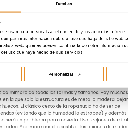
ía. Este tipo de cestos tenían un uso eminentemente práct
Detalles
e ha visto este tipo de objetos como algo digno de deco
ación de los materiales sintéticos en las construcciones
s
iones de madera, vinilos, etc.) le ha dado una segunda vid
mbre, ya que además de funcionar a la perfección para s
b se usan para personalizar el contenido y los anuncios, ofrecer
s) otorgan calidez a los espacios y a menudo ayudan a que
s, compartimos información sobre el uso que haga del sitio web 
dable.
 análisis web, quienes pueden combinarla con otra información q
r del uso que haya hecho de sus servicios.
damente resistente que además aguanta muy bien en
erto que su exposición al sol terminará en una decoloració
a humedad no hace mucha mella en su estructura, lo que lo
Personalizar
en los baños.
nes de mimbre de todas las formas y tamaños. Hay muchos
 en la que solo la estructura es de metal o madera, deja
 huecos. El clásico cesto de la ropa sucia ha de ser de
prendas (evitando que la humedad la estropee) y además
na no será un problema para moverla. Usar cajones de mim
nte idea. Y siempre puedes sustituir tus cajones de made