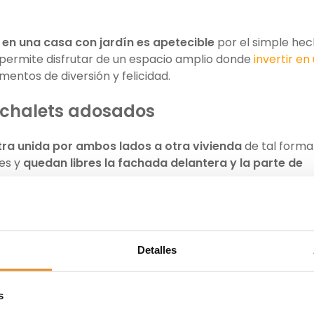
o en una casa con jardín es apetecible
por el simple he
 permite disfrutar de un espacio amplio donde
invertir en
ntos de diversión y felicidad.
s chalets adosados
tra unida por ambos lados a otra vivienda
de tal forma
es y
quedan libres la fachada delantera y la parte de
mar parte de las urbanizaciones y los
propietarios pue
piscina, parque infantil, gimnasio…
Detalles
stribuirse por diferentes plantas, y es una
manera perfec
ndientes.
s