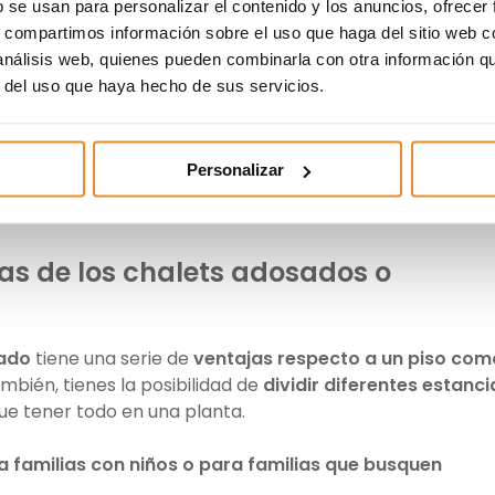
s chalets pareados
b se usan para personalizar el contenido y los anuncios, ofrecer
s, compartimos información sobre el uso que haga del sitio web 
a pared en común con la casa de al lado
. De esta forma
 análisis web, quienes pueden combinarla con otra información q
s para disfrutar de mayor espacio.
r del uso que haya hecho de sus servicios.
elen contar con más superficie tanto de vivienda co
s vecinos es mejor puesto que no tienes un contacto tan
Personalizar
odría decir que
disfrutas de mayor privacidad en el
jas de los chalets adosados o
eado
tiene una serie de
ventajas respecto a un piso com
bién, tienes la posibilidad de
dividir diferentes estanci
ue tener todo en una planta.
 familias con niños o para familias que busquen