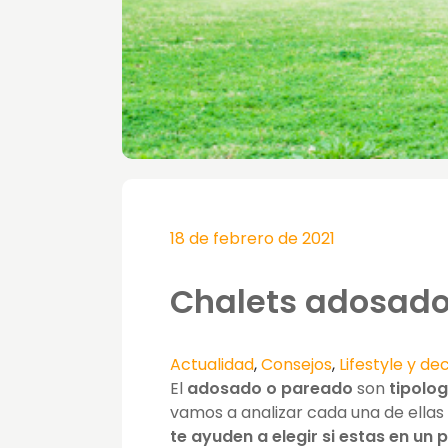
18 de febrero de 2021
Chalets adosado
Actualidad
,
Consejos
,
Lifestyle y de
El
adosado o pareado
son
tipolog
vamos a analizar cada una de ellas
te ayuden a elegir si estas en un