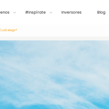
enos
#inspírate
Inversores
Blog
uál elegir?