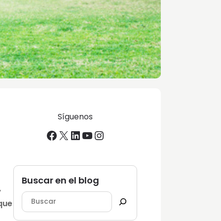
Síguenos
Facebook
X
LinkedIn
YouTube
Instagram
Buscar en el blog
y
que