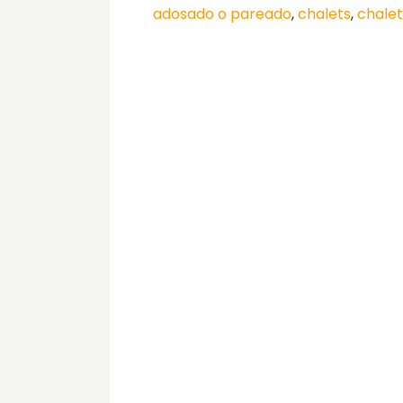
adosado o pareado
,
chalets
,
chale