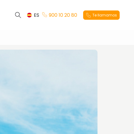
ES
900 10 20 80
Te llamamos