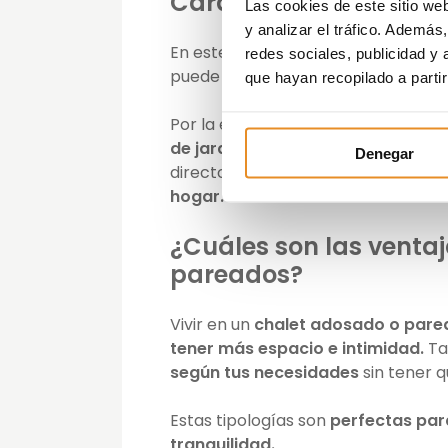
Características de lo
Las cookies de este sitio we
y analizar el tráfico. Ademá
En este tipo de viviendas
existe un
redes sociales, publicidad y
puede contar unas 3 fachadas libre
que hayan recopilado a parti
Por la estructura de
un pareado su
de jardín
. La convivencia con otro
Denegar
directo como en los adosados. Se p
hogar.
¿Cuáles son las venta
pareados?
Vivir en un
chalet adosado o par
tener más espacio e intimidad.
Tam
según tus necesidades
sin tener q
Estas tipologías son
perfectas para
tranquilidad.