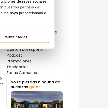
Categorías
 funciones de redes sociales
con nuestros partners de
Actualidad
, se
ue les haya proporcionado o
Consejos
Decoración
Guías
mo
Innovación y sostenibilidad
Permitir todas
Lifestyle
Lifestyle y decoración
Opinión del Experto
Podcast
Promociones
Tendencias
Zonas Comunes
o
No te pierdas ninguna de
as
nuestras
guías