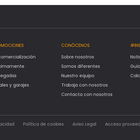
OMOCIONES
CONÓCENOS
#IN
comercialización
Sobre nosotros
Noti
óximamente
Somos diferentes
Guí
regadas
Nuestro equipo
Calc
ales y garajes
Trabaja con nosotros
Contacta con nosotros
vacidad
Política de cookies
Aviso Legal
Acceso proveed