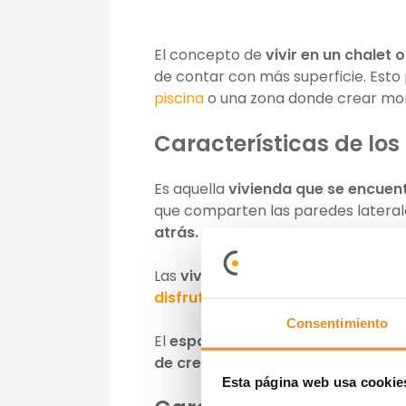
El concepto de
vivir en un chalet 
de contar con más superficie. Esto
piscina
o una zona donde crear mome
Características de lo
Es aquella
vivienda que se encuen
que comparten las paredes lateral
atrás.
Las
viviendas adosadas
suelen for
disfrutar de zonas comunes
como 
Consentimiento
El
espacio de un adosado
suele di
de crear diferentes zonas indepe
Esta página web usa cookie