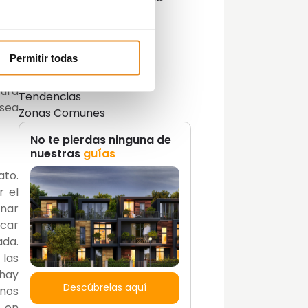
 Sin
Lifestyle
sto.
Lifestyle y decoración
 luz
Opinión del Experto
oras
Permitir todas
Podcast
s en
Promociones
tura
Tendencias
 sea
Zonas Comunes
No te pierdas ninguna de
nuestras
guías
ato.
r el
onar
ocar
ada.
 las
 hay
Descúbrelas aquí
unos
s en