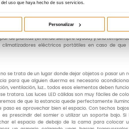
r del uso que haya hecho de sus servicios.
 perfecto para tener nuestro despacho o escritorio.
importante que no todas las buhardillas son aptas para e
ciente luz es indispensable para trabajar. Además de la
orrectamente colocada. Luz fría para poder estar varias h
Personalizar
dor. Lo siguiente es pensar en una mesa amplia, balda
n par de plantas (el verde siempre ayuda) y una tempera
climatizadores eléctricos portátiles en caso de que
no se trata de un lugar donde dejar objetos o pasar un r
ia para que alguien duerma es necesario acondiciona
ón, ventilación, luz… todos esos elementos deben funci
e tratara. Las luces LED cálidas son muy fáciles de col
raremos de que la estancia quede perfectamente ilumin
te paso es aprovechar bien el espacio. Con techos bajos
s prescindir del somier o utilizar un soporte bajo. Si
char el espacio de debajo de la cama para colocar 
acer un armario colgando unas barras transversale