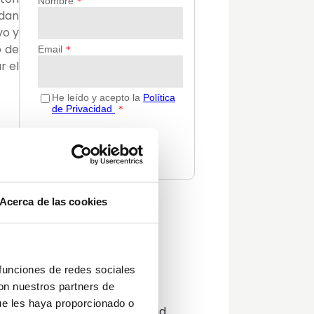
edan
vo y
o de
r el
adar
stén
uina
onas
las
Acerca de las cookies
Categorías
para
sa y
Actualidad
oder
Consejos
 funciones de redes sociales
Decoración
con nuestros partners de
Guías
ue les haya proporcionado o
Innovación y sostenibilidad