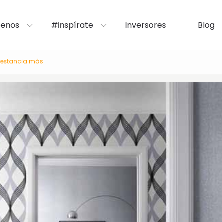
enos
#inspírate
Inversores
Blog
a estancia más