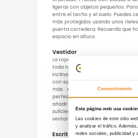
ligeras con objetos pequeños. Par
entre el techo y el suelo. Puedes 
más protegidos usando unos riele
puerta corredera. Recuerda que ha
espacio en altura.
Vestidor
La ropa es de las cosas que más e
toda tu ropa a la buhardilla y mont
inclinada puedes poner baldas en
con suficiente altura es perfecta
más estrellas puedes añadir 
Consentimiento
perfectamente al espacio que te
añadir un zapatero, ya sea vert
Esta página web usa cookie
suficientemente alta te cabrá el
sentarse para ponernos los zapato
Las cookies de este sitio we
y analizar el tráfico. Ademá
Escritorio o despacho
redes sociales, publicidad y