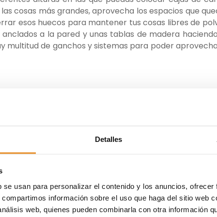
a las cosas más grandes, aprovecha los espacios que qu
cerrar esos huecos para mantener tus cosas libres de pol
s anclados a la pared y unas tablas de madera haciend
y multitud de ganchos y sistemas para poder aprovecha
spacio ocupan en una habitación. ¿Has pensado en trasl
ar ahí un vestidor? Aunque las paredes de la buhardilla e
 cualquier zona para colocar la ropa doblada. Una esq
 para colocar unas barras y hacer un perchero. En las z
cajoneras modulares de modo que puedas adaptar
Detalles
ngas. Las zonas más estrechas puedes aprovecharlas 
ical u horizontal. En cualquier tramo de pared li
s
 espejo y recuerda añadir un par de banquetas donde p
s.
b se usan para personalizar el contenido y los anuncios, ofrecer
s, compartimos información sobre el uso que haga del sitio web 
 análisis web, quienes pueden combinarla con otra información q