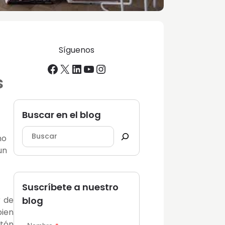
Síguenos
Facebook
X
LinkedIn
YouTube
Instagram
s
Buscar en el blog
no
un
Suscríbete a nuestro
r de
blog
bien
rtón