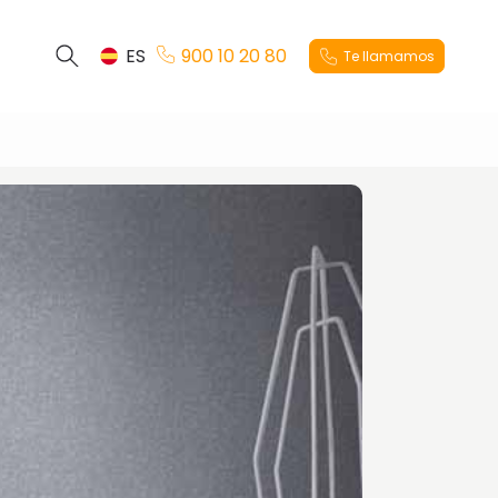
ES
900 10 20 80
Te llamamos