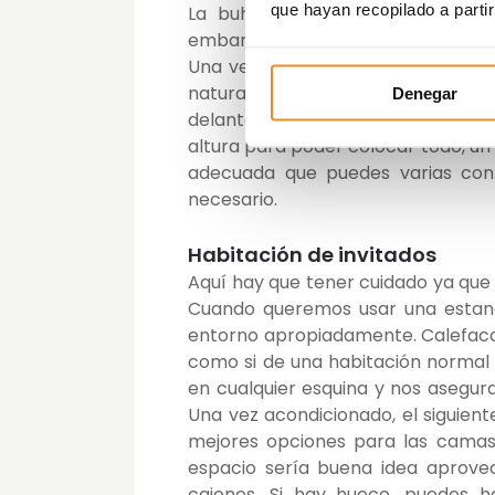
que hayan recopilado a parti
La buhardilla puede ser el lugar
embargo aquí la luz natural es tan 
Una ventana por la que entre sufi
natural, la artificial debe estar c
Denegar
delante de la pantalla del ordena
altura para poder colocar todo, u
adecuada que puedes varias con 
necesario.
Habitación de invitados
Aquí hay que tener cuidado ya que 
Cuando queremos usar una estanc
entorno apropiadamente. Calefacci
como si de una habitación normal s
en cualquier esquina y nos asegu
Una vez acondicionado, el siguien
mejores opciones para las camas e
espacio sería buena idea aprove
cajones. Si hay hueco, puedes h