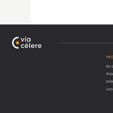
PR
En 
Pr
Ent
Loc