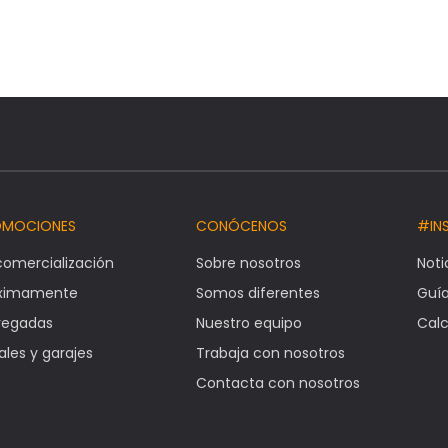
OMOCIONES
CONÓCENOS
#IN
comercialización
Sobre nosotros
Noti
óximamente
Somos diferentes
Guí
regadas
Nuestro equipo
Calc
ales y garajes
Trabaja con nosotros
Contacta con nosotros