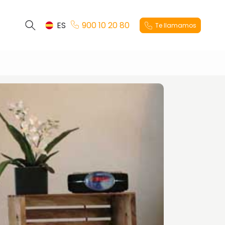
ES
900 10 20 80
Te llamamos