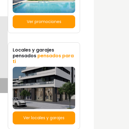
Ver promociones
Locales y garajes
pensados
pensados para
ti
Ver locales y garajes