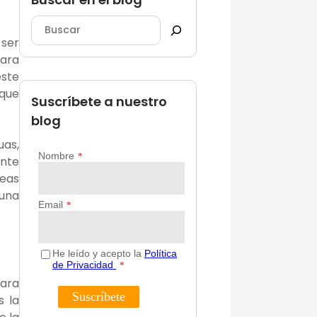
ser
para
este
 que
Suscríbete a nuestro
blog
uas,
ente
deas
 una
para
s la