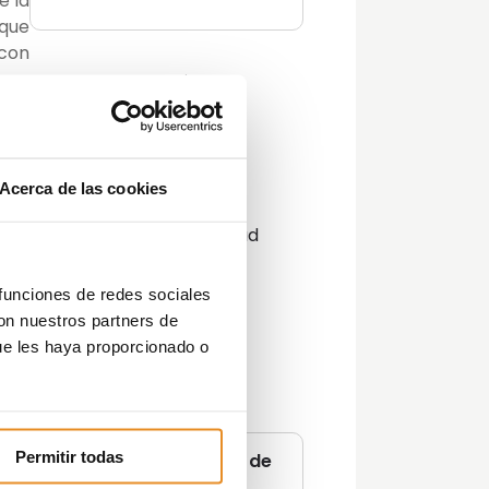
e la
 que
con
ocar
Categorías
Actualidad
Consejos
Decoración
Acerca de las cookies
Guías
eres
Innovación y sostenibilidad
tras
Lifestyle
a es
Lifestyle y decoración
ando
 funciones de redes sociales
Opinión del Experto
guna
con nuestros partners de
Podcast
a de
ue les haya proporcionado o
Promociones
Tendencias
Zonas Comunes
Permitir todas
No te pierdas ninguna de
r en
nuestras
guías