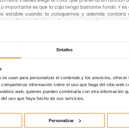
 tornillos. Puedes elegir el color que prefieras en función d
 Lo importante es que la caja tenga bastante fondo. Y es
os estable cuando la coloquemos y además contará 
iene suficiente fondo, podremos aprovechar para col
or.
maletas antiguas
Detalles
ideales para los que buscan un estilo más romántico. Si 
rren las clásicas mesitas de noche y prefieres buscar o
s
una excelente idea. Lo único que deberás tener en cuent
ón. Solamente tienes que apilarlas de mayor a menor jug
b se usan para personalizar el contenido y los anuncios, ofrecer
ealizar ninguna tarea de bricolaje. Después coloca al
s, compartimos información sobre el uso que haga del sitio web 
a sobriedad del cuero y podrás disfrutar de una mesit
 análisis web, quienes pueden combinarla con otra información q
r del uso que haya hecho de sus servicios.
llas viejas
Personalizar
z ha ido ganando más popularidad y que ya podemos ve