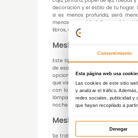
caja, pintura, papel de lija, ruedas y
decoración y el estilo de tu hogar.
si es menos profunda, será men
menos capacidad. En cambio, si t
libros, una lámpara y un despertad
Mesilla de noche con 
Consentimiento
Este tipo de mesitas de noche son 
de esas personas a las que les abu
Esta página web usa cookie
opciones, las maletas viejas son 
que vayan a juego con la decoraci
Las cookies de este sitio we
con los tamaños, sin tener que r
y analizar el tráfico. Ademá
lámpara vintage que combine con l
redes sociales, publicidad y
noche de lo más original.
que hayan recopilado a parti
Mesilla de noche con si
Denegar
Se trata de una idea que cada ve