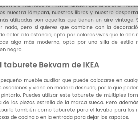
perficie lisa, hace la misma función que la de una mesit
s nuestra lámpara, nuestros libros y nuestro despert
ás utilizadas son aquellas que tienen un aire vintage. S
r nada, pero si quieres que combine con la decoraci
e color a la estancia, opta por colores vivos que le den
scas algo más moderno, opta por una silla de estilo
en negro.
el taburete Bekvam de IKEA
 pequeño mueble auxiliar que puede colocarse en cualq
os escalones y viene en madera desnuda, por lo que pod
pintarlo. Puedes utilizar este taburete de múltiples for
a de las piezas estrella de la marca sueca. Pero ademá
sarlo también como taburete para el lavabo para los
sas de cocina o en la entrada para dejar los zapatos.