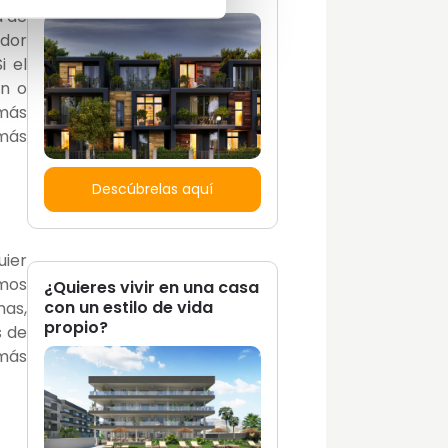
a de
ador
i el
ón o
 más
 más
Descúbrelas aquí
uier
emos
¿Quieres vivir en una casa
con un estilo de vida
mas,
propio?
s de
 más