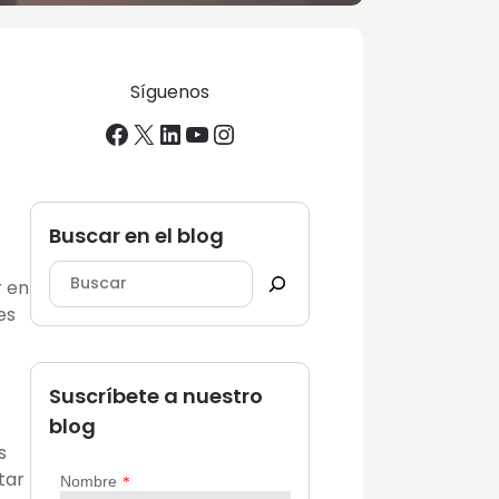
Síguenos
Facebook
X
LinkedIn
YouTube
Instagram
Buscar en el blog
r en
es
Suscríbete a nuestro
blog
s
tar