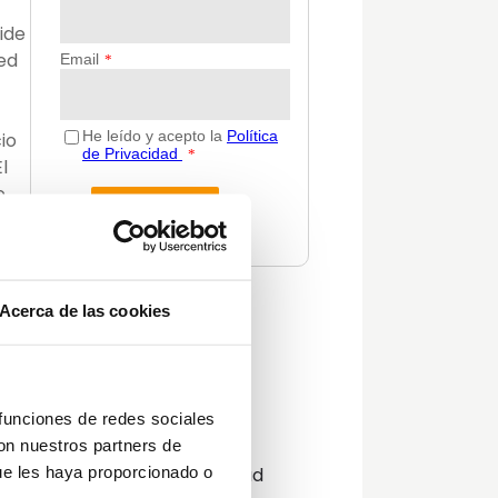
ide
red
io
l
e
ión
Acerca de las cookies
Categorías
n de
Actualidad
y
Consejos
orar
 funciones de redes sociales
Decoración
con nuestros partners de
Guías
ue les haya proporcionado o
Innovación y sostenibilidad