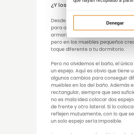
¿Y los muebles? ¿Pueden sacar
Desde luego que sí. Los muebles que
Denegar
para añadir espejos cortados a med
armarios de manera permanente. Si
pero en los muebles pequeños crea
toque diferente a tu dormitorio.
Pero no olvidemos el baño, el únic
un espejo. Aquí es obvio que tiene
algunos cambios para conseguir dife
muebles en los del baño. Además el
rectangular, siempre que sea sufic
no es mala idea colocar dos espej
de frente y otro lateral. Si lo col
reflejen mutuamente, con lo que se
un solo espejo sería imposible.