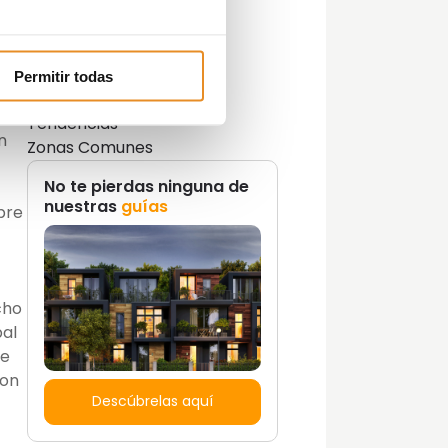
Lifestyle
Lifestyle y decoración
Opinión del Experto
Podcast
Permitir todas
e
Promociones
Tendencias
n
Zonas Comunes
No te pierdas ninguna de
nuestras
guías
pre
cho
pal
se
con
Descúbrelas aquí