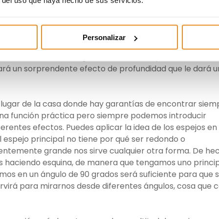
 partido a los espejos?
 tengan una superficie lisa, sin biselados, son perfectos
Personalizar
ida. Se trata de pegarlos encima de cajones o puertas d
 es suficientemente grande nos servirá para mirarnos,
rá un sorprendente efecto de profundidad que le dará u
o lugar de la casa donde hay garantías de encontrar siem
 una función práctica pero siempre podemos introducir
rentes efectos. Puedes aplicar la idea de los espejos en
 espejo principal no tiene por qué ser redondo o
ientemente grande nos sirve cualquier otra forma. De he
os haciendo esquina, de manera que tengamos uno princi
ocamos en un ángulo de 90 grados será suficiente para que 
rvirá para mirarnos desde diferentes ángulos, cosa que 