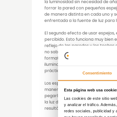
la luminosidad sin necesidad de añ
forrar la pared con pequeños espej
de manera distinta en cada uno y s
enfrentada a la fuente de luz para 
El segundo efecto de usar espejos, 
percibido. Esto funciona muy bien e
reflejo de las paredes y los techos
no saber exactamente dónde están lo
formato, lo ideal es aprovecharlo y
iluminación. De esta manera tendr
práctica.
Consentimiento
Los espejos han formado siempre p
manera algo diferente. Por ejempl
Esta página web usa cookie
pegarlos creando formas geométric
Las cookies de este sitio we
la luz de la sala ni para dar sensa
y analizar el tráfico. Ademá
resultón y que encaja especialmen
redes sociales, publicidad y
que hayan recopilado a parti