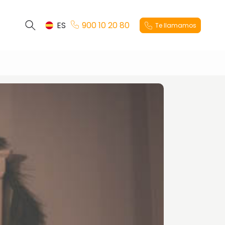
ES
900 10 20 80
Te llamamos