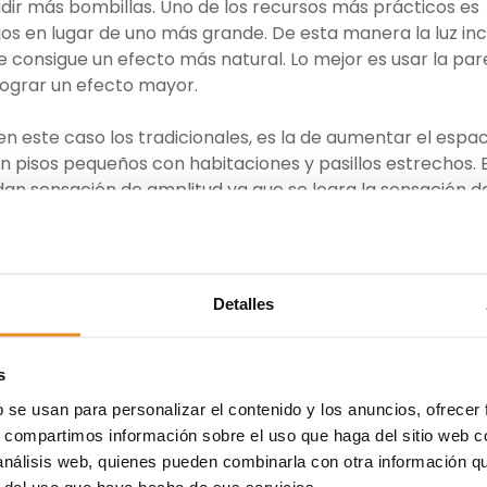
adir más bombillas. Uno de los recursos más prácticos es
os en lugar de uno más grande. De esta manera la luz inc
e consigue un efecto más natural. Lo mejor es usar la pa
lograr un efecto mayor.
en este caso los tradicionales, es la de aumentar el espac
n pisos pequeños con habitaciones y pasillos estrechos. E
 dan sensación de amplitud ya que se logra la sensación d
s límites de la habitación. Si se usa un espejo de gran
 añadirle un marco decorativo, que puede incluir incluso
emos un elemento decorativo que además tiene una func
Detalles
arte de la decoración de una casa, aunque ahora se usa
o se pueden utilizar muchos espejos de pequeño tamaño 
s
as. En este caso no servirá probablemente ni para mej
b se usan para personalizar el contenido y los anuncios, ofrecer
ción de amplitud, pero es un recurso estético bastante
s, compartimos información sobre el uso que haga del sitio web 
te bien en comedores y dormitorios.
 análisis web, quienes pueden combinarla con otra información q
r del uso que haya hecho de sus servicios.