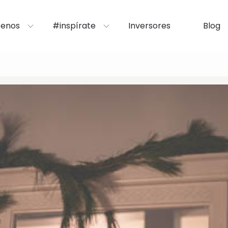
enos
#inspírate
Inversores
Blog