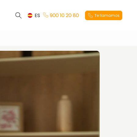
ES
900 10 20 80
Te llamamos