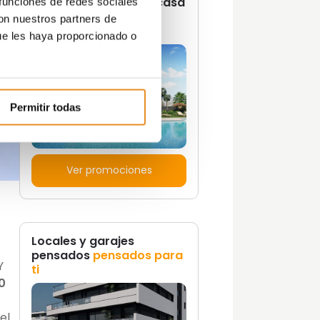
¿Quieres vivir en una casa
 funciones de redes sociales
con un estilo de vida
con nuestros partners de
propio?
ue les haya proporcionado o
Permitir todas
Ver promociones
Locales y garajes
pensados
pensados para
Y
ti
0
el