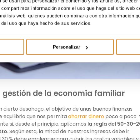
b se usan para personalizar el contenido y los anuncios, ofrecer
s, compartimos información sobre el uso que haga del sitio web 
 análisis web, quienes pueden combinarla con otra información q
r del uso que haya hecho de sus servicios.
Personalizar
a gestión de la economía familiar
n cierto desahogo, el objetivo de unas buenas finanzas
 equilibrio que nos permita
ahorrar dinero
poco a poco. 
e si, desde el principio, aplicamos
la regla del 50-30-2
sto
. Según esta, la mitad de nuestros ingresos debe ir
 30 % debe emplearse para cubrir los gastos variables; y 