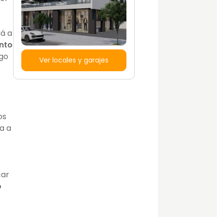
á a
nto
go
Ver locales y garajes
os
a a
car
o