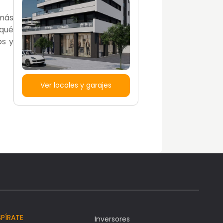
 más
 qué
os y
Ver locales y garajes
SPÍRATE
Inversores