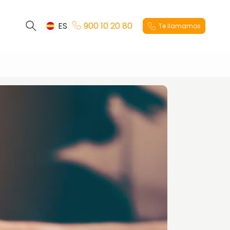
ES
900 10 20 80
Te llamamos