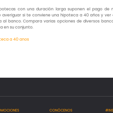
s hipotecas con una duración larga suponen el pago de
ue averiguar si te conviene una hipoteca a 40 años y ver
a al banco. Compara varias opciones de diversos banc
a en su conjunto.
teca a 40 anos
OMOCIONES
CONÓCENOS
#IN