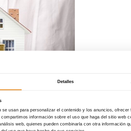
Detalles
s
b se usan para personalizar el contenido y los anuncios, ofrecer
s, compartimos información sobre el uso que haga del sitio web 
 análisis web, quienes pueden combinarla con otra información q
r del uso que haya hecho de sus servicios.