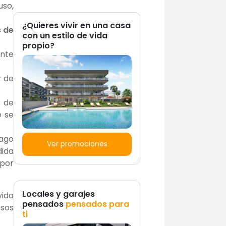
uso,
¿Quieres vivir en una casa
 de
con un estilo de vida
propio?
nte
.
r de
s de
e se
pago
Ver promociones
dida
 por
Locales y garajes
vida
pensados
pensados para
esos
ti