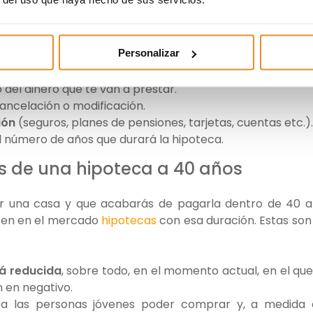
e tu casa con un crédito con garantía hipotecaria (hipot
Personalizar
tos
como los siguientes:
io del dinero que te van a prestar.
cancelación o modificación.
ión
(seguros, planes de pensiones, tarjetas, cuentas etc.).
El número de años que durará la hipoteca.
s de una hipoteca a 40 años
 una casa y que acabarás de pagarla dentro de 40 
sten en el mercado
hipotecas
con esa duración. Estas son
rá reducida
, sobre todo, en el momento actual, en el que
n en negativo.
 a las personas jóvenes poder comprar y, a medida 