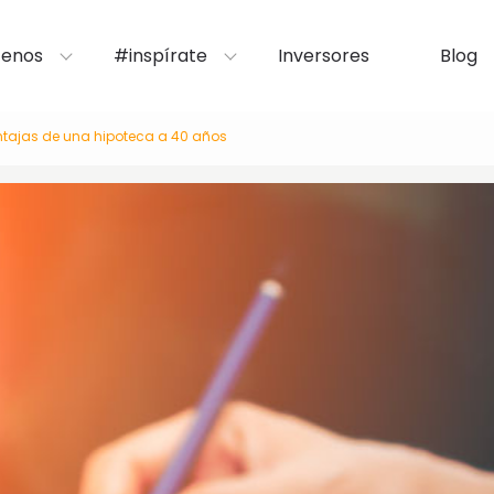
enos
#inspírate
Inversores
Blog
ntajas de una hipoteca a 40 años