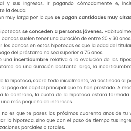
ral y sus ingresos, ir pagando cómodamente e, incl
te la deuda.
ón muy larga por lo que
se pagan cantidades muy altas
hipotecas
se conceden a personas jóvenes.
Habitualme
s bancos suelen tener una duración de entre 20 y 30 años
 los bancos en estas hipotecas es que la edad del titula
ago del préstamo no sea superior a 75 años.
te una
incertidumbre
relativa a la evolución de los tipo
ratarse de una duración bastante larga, la incertidumbr
e la hipoteca, sobre todo inicialmente, va destinada al 
 al pago del capital principal que te han prestado. A me
á lo contrario, la cuota de la hipoteca estará formada
y una más pequeña de intereses.
 no es que te pases los próximos cuarenta años de tu 
ar la hipoteca, sino que con el paso de tiempo tus ingr
aciones parciales o totales.