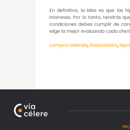
En definitiva, la idea es que la
intereses. Por lo tanto, tendrás q
condiciones debes cumplir de car
elige la mejor evaluando cada ofert
compra vivienda
,
financiación
,
hipo
PR