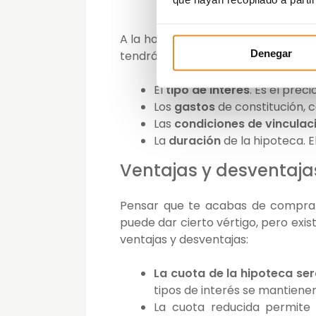
A la hora de financiar la compra d
Denegar
tendrás que
valorar varios aspec
El
tipo de interés
. Es el prec
Los
gastos
de constitución, 
Las
condiciones de vinculac
La
duración
de la hipoteca. 
Ventajas y desventaja
Pensar que te acabas de comprar
puede dar cierto vértigo, pero exi
ventajas y desventajas:
La cuota de la hipoteca se
tipos de interés se mantiene
La cuota reducida permite