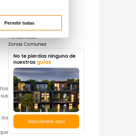
Lifestyle
Lifestyle y decoración
Opinión del Experto
eca)
Podcast
Permitir todas
Promociones
Tendencias
Zonas Comunes
No te pierdas ninguna de
nuestras
guías
años
 sus
 los
Descúbrelas aquí
que