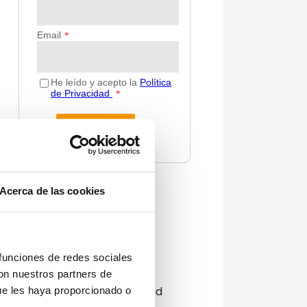
Acerca de las cookies
Categorías
Actualidad
Consejos
Decoración
 funciones de redes sociales
Guías
con nuestros partners de
Innovación y sostenibilidad
ue les haya proporcionado o