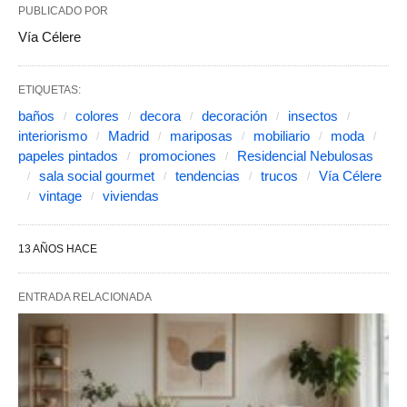
PUBLICADO POR
Vía Célere
ETIQUETAS:
baños
colores
decora
decoración
insectos
interiorismo
Madrid
mariposas
mobiliario
moda
papeles pintados
promociones
Residencial Nebulosas
sala social gourmet
tendencias
trucos
Vía Célere
vintage
viviendas
13 AÑOS HACE
ENTRADA RELACIONADA