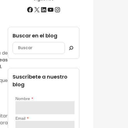
Facebook
X
LinkedIn
YouTube
Instagram
Buscar en el blog
 de
eas
.
Suscríbete a nuestro
 que
blog
tar
para