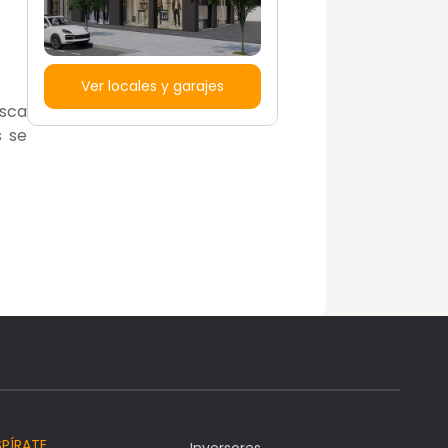
Ver locales y garajes
usca
s se
SPÍRATE
Inversores