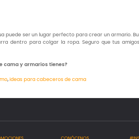
gua puede ser un lugar perfecto para crear un armario. B
barra dentro para colgar la ropa. Seguro que tus amigo
e cama y armarios tienes?
smo
,
ideas para cabeceros de cama
OMOCIONES
CONÓCENOS
#IN