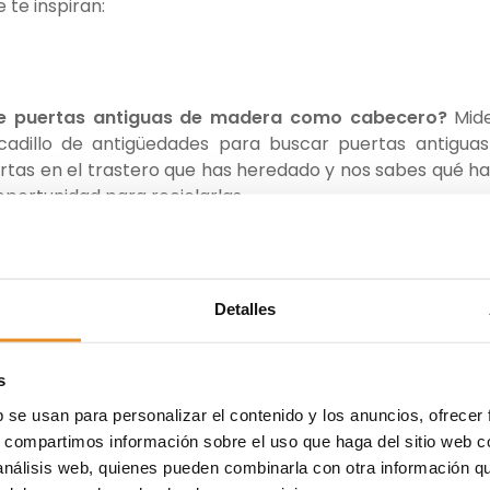
te inspiran:
 de puertas antiguas de madera como cabecero?
Mide
adillo de antigüedades para buscar puertas antigua
ertas en el trastero que has heredado y nos sabes qué h
oportunidad para reciclarlas.
coger pallets que no se usen y fabricar una estructura 
Detalles
que te sale
muy barato y queda muy original
. En inte
colocar los pallets y hacer el cabecero.
s
b se usan para personalizar el contenido y los anuncios, ofrecer
s, compartimos información sobre el uso que haga del sitio web 
 análisis web, quienes pueden combinarla con otra información q
s utilizar ventanas antiguas como cabecero, busca las qu