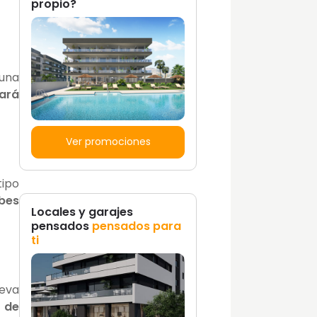
propio?
 una
ará
Ver promociones
tipo
bes
Locales y garajes
pensados
pensados para
ti
ueva
 de