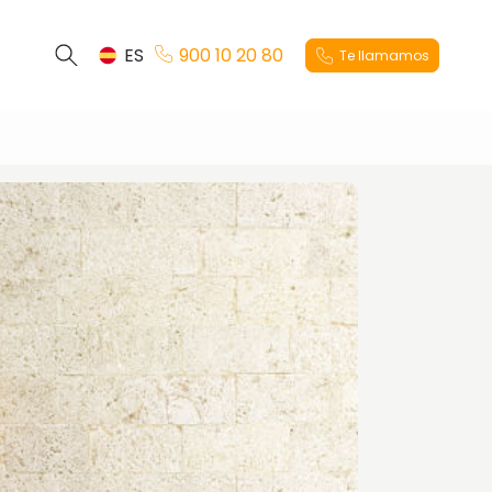
ES
900 10 20 80
Te llamamos