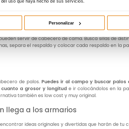
r del uso que haya hecho de sus servicios.
 de tu habitación y de tu cama. Puedes colocarlas con o
ntage.
tarse
Personalizar
 pueden servir de cabecero de cama. Busca sillas de disti
rmas, separa el respaldo y colocar cada respaldo en la p
abecero de palos.
Puedes ir al campo y buscar palos
cuanto a grosor y longitud
e ir colocándolos en la p
rnativa también es low cost y muy original.
n llega a los armarios
ncontrar ideas originales y divertidas que harán de tu 