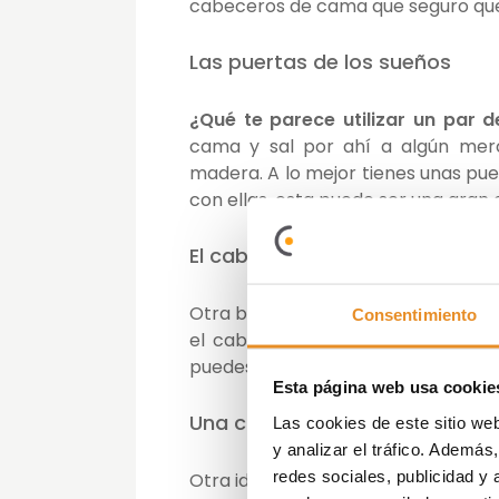
cabeceros de cama que seguro que 
Las puertas de los sueños
¿Qué te parece utilizar un par
cama y sal por ahí a algún merc
madera. A lo mejor tienes unas pu
con ellas, esta puede ser una gran 
El cabecero low cost
Otra buena opción es comprar o re
Consentimiento
el cabecero de la cama. Seguro 
puedes buscar ideas para ver cómo 
Esta página web usa cookie
Una cama con ventanas
Las cookies de este sitio we
y analizar el tráfico. Ademá
redes sociales, publicidad y
Otra idea que queda muy original e