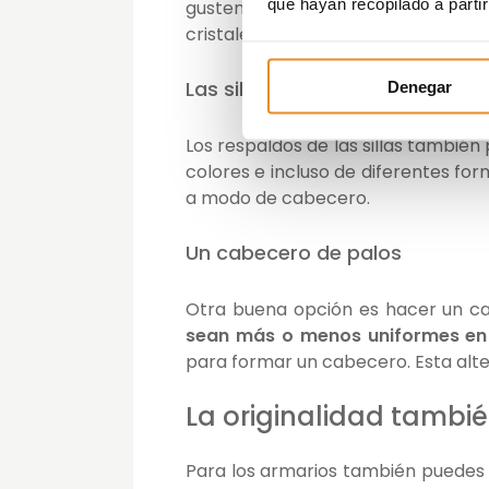
que hayan recopilado a parti
gusten y se adapten a las medidas
cristales y
darán un efecto muy vi
Las sillas no son solo para sen
Denegar
Los respaldos de las sillas también
colores e incluso de diferentes fo
a modo de cabecero.
Un cabecero de palos
Otra buena opción es hacer un c
sean más o menos uniformes en 
para formar un cabecero. Esta alte
La originalidad tambié
Para los armarios también puedes e