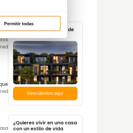
 sin
Promociones
Tendencias
Zonas Comunes
Permitir todas
No te pierdas ninguna de
nuestras
guías
ntos
ared
 que
ared
Descúbrelas aquí
¿Quieres vivir en una casa
casa
con un estilo de vida