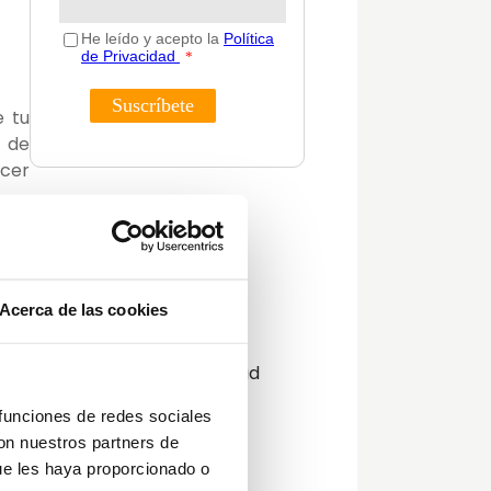
 tu
s de
acer
Categorías
Actualidad
Consejos
para
Acerca de las cookies
Decoración
rnet
Guías
Innovación y sostenibilidad
Lifestyle
 funciones de redes sociales
Lifestyle y decoración
con nuestros partners de
Opinión del Experto
ue les haya proporcionado o
e te
Podcast